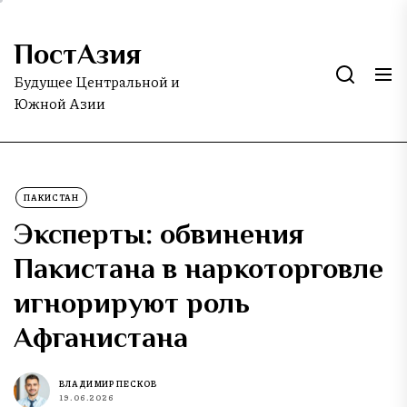
Skip
to
ПостАзия
the
content
Будущее Центральной и
Южной Азии
ПАКИСТАН
Эксперты: обвинения
Пакистана в наркоторговле
игнорируют роль
Афганистана
ВЛАДИМИР ПЕСКОВ
19.06.2026