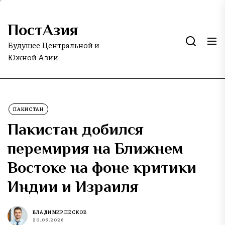
Skip
to
ПостАзия
the
content
Будущее Центральной и
Южной Азии
ПАКИСТАН
Пакистан добился
перемирия на Ближнем
Востоке на фоне критики
Индии и Израиля
ВЛАДИМИР ПЕСКОВ
20.06.2026