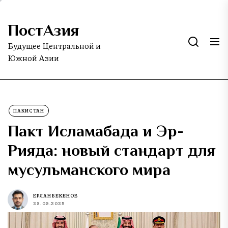
Skip
to
ПостАзия
the
content
Будущее Центральной и
Южной Азии
ПАКИСТАН
Пакт Исламабада и Эр-
Рияда: новый стандарт для
мусульманского мира
ЕРЛАН БЕКЕНОВ
29.09.2025