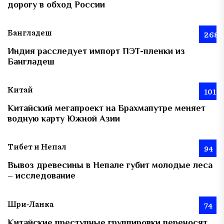
дорогу в обход России
Бангладеш
268
Индия расследует импорт ПЭТ-пленки из
Бангладеш
Китай
101
Китайский мегапроект на Брахмапутре меняет
водную карту Южной Азии
Тибет и Непал
94
Вывоз древесины в Непале губит молодые леса
– исследование
Шри-Ланка
74
Китайские преступные группировки переносят