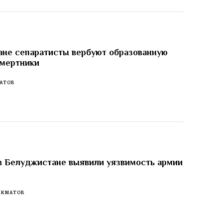
не сепаратисты вербуют образованную
смертники
АТОВ
в Белуджистане выявили уязвимость армии
АКМАТОВ