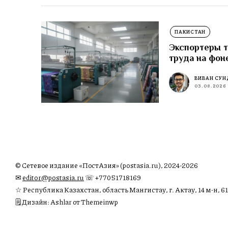
ПАКИСТАН
Экспортеры т
труда на фон
ВИВАН СУН
03.08.2026
© Сетевое издание «ПостАзия» (postasia.ru), 2024-2026
✉︎
editor@postasia.ru
☏ +77051718169
☆ Республика Казахстан, область Мангистау, г. Актау, 14 м-н, 61
🗒 Дизайн: Ashlar от Themeinwp