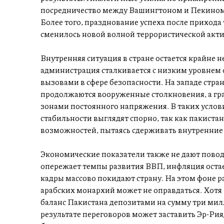
посредничество между Вашингтоном и Пекином 
Более того, празднование успеха после прихода т
сменилось новой волной террористической акти
Внутренняя ситуация в стране остается крайне 
администрация сталкивается с низким уровнем
вызовами в сфере безопасности. На западе стра
продолжаются вооруженные столкновения, а гр
зонами постоянного напряжения. В таких услов
стабильности выглядят спорно, так как пакиста
возможностей, пытаясь сдерживать внутренние 
Экономические показатели также не дают повода
опережает темпы развития ВВП, инфляция оста
кадры массово покидают страну. На этом фоне р
арабских монархий может не оправдаться. Хот
баланс Пакистана депозитами на сумму три мил
результате переговоров может заставить Эр-Рия