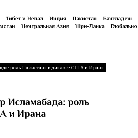
Тибет и Непал
Индия
Пакистан
Бангладеш
истан
Центральная Азия
Шри-Ланка
Глобально
да: роль Пакистана в диалоге США и Ирана
р Исламабада: роль
А и Ирана