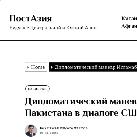
Skip
to
ПостАзия
the
Китай
content
Афган
Будущее Центральной и Южной Азии
Home
Дипломатический маневр Исламаба
ПАКИСТАН
Дипломатический манев
Пакистана в диалоге СШ
БАУЫРЖАН ЕРМАГАМБЕТОВ
21.04.2026