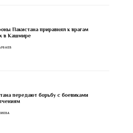
оны Пакистана приравнял к врагам
х в Кашмире
АРБАЕВ
тана передают борьбу с боевиками
лчениям
ЛИЕВА