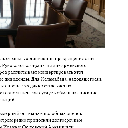
оль страны в организации прекращения огня
 Руководство страны в лице армейского
ов рассчитывает конвертировать этот
ие дивиденды. Для Исламабада, находящегося в
ых процессах давно стало частью
 геополитических услуг в обмен на списание
стиций.
резмерный оптимизм подобных оценок.
итром редко приносили долгосрочные
ю Ирана и Саудовской Аравии или