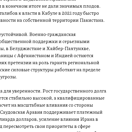
в конечном итоге не дали значимых плодов.
алибов к власти в Кабуле в 2021 году быстро
вности на собственной территории Пакистана.
неустойчивой. Военно-гражданская
 общественной поддержки и серьезными
ны, в Белуджистане и Хайбер-Пахтунхве,
аницы с Афганистаном и Индией остаются
иях претензии на роль гаранта региональной
нские силовые структуры работают на пределе
угрозы.
 для уверенности. Рост государственного долга
ется стабильно высокой, а квалифицированные
асчет на масштабные вливания со стороны
я Саудовская Аравия поддерживает платежный
лиарда долларов, усиление влияния Ирана в
д пересмотреть свои приоритеты в сфере