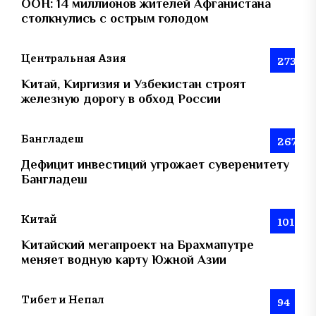
ООН: 14 миллионов жителей Афганистана
столкнулись с острым голодом
Центральная Азия
273
Китай, Киргизия и Узбекистан строят
железную дорогу в обход России
Бангладеш
267
Дефицит инвестиций угрожает суверенитету
Бангладеш
Китай
101
Китайский мегапроект на Брахмапутре
меняет водную карту Южной Азии
Тибет и Непал
94