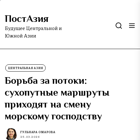
Skip
to
ПостАзия
the
content
Будущее Центральной и
Южной Азии
ЦЕНТРАЛЬНАЯ АЗИЯ
Борьба за потоки:
сухопутные маршруты
приходят на смену
морскому господству
ГУЛЬНАРА ОМАРОВА
25.03.2026