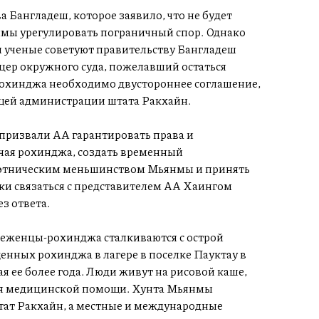
 Бангладеш, которое заявило, что не будет
нмы урегулировать пограничный спор. Однако
 ученые советуют правительству Бангладеш
цер окружного суда, пожелавший остаться
рохинджа необходимо двустороннее соглашение,
ящей администрации штата Ракхайн.
призвали АА гарантировать права и
ючая рохинджа, создать временный
 этническим меньшинством Мьянмы и принять
ки связаться с представителем АА Хаингом
з ответа.
еженцы-рохинджа сталкиваются с острой
енных рохинджа в лагере в поселке Пауктау в
я ее более года. Люди живут на рисовой каше,
вия медицинской помощи. Хунта Мьянмы
тат Ракхайн, а местные и международные