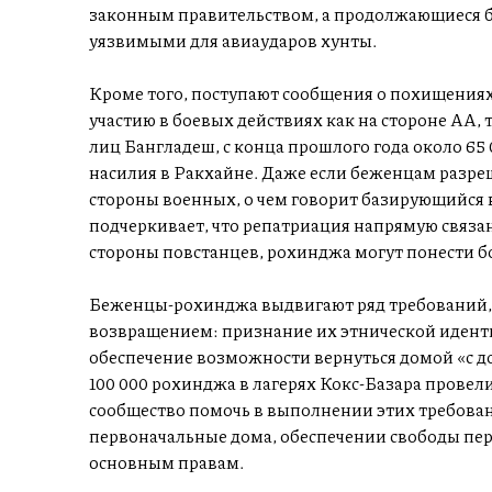
законным правительством, а продолжающиеся б
уязвимыми для авиаударов хунты.
Кроме того, поступают сообщения о похищения
участию в боевых действиях как на стороне АА,
лиц Бангладеш, с конца прошлого года около 65 
насилия в Ракхайне. Даже если беженцам разреш
стороны военных, о чем говорит базирующийся 
подчеркивает, что репатриация напрямую связан
стороны повстанцев, рохинджа могут понести бо
Беженцы-рохинджа выдвигают ряд требований,
возвращением: признание их этнической идент
обеспечение возможности вернуться домой «с до
100 000 рохинджа в лагерях Кокс-Базара прове
сообщество помочь в выполнении этих требован
первоначальные дома, обеспечении свободы пер
основным правам.