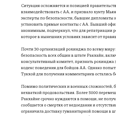
Ситуация осложняется и позицией правительства
взаимодействовать с АА, и призвало хунту Мья
эксперты по безопасности, бывшие дипломаты и
установить прямые контакты с АА. Бывший офи
анонимным, подчеркнул, что для репатриации 
которое в нынешних условиях зависит от прав
Почти 30 организаций рохинджа по всему миру 
безопасность всех общин в штате Ракхайн, вкл
консультативный комитет, признать рохинджа
кодекс поведения для бойцов АА. Однако попыт
Тукхой для получения комментариев остались бе
Помимо политических и военных сложностей, б
нехваткой продовольствия. Более 5000 перемещ
Ракхайне срочно нуждаются в помощи, не получа
сообщается о смертях от недоедания и отсутст
ограничила доставку гуманитарной помощи в ш