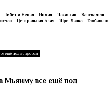
Тибет и Непал
Индия
Пакистан
Бангладеш
истан
Центральная Азия
Шри-Ланка
Глобально
се ещё под вопросом
в Мьянму все ещё под