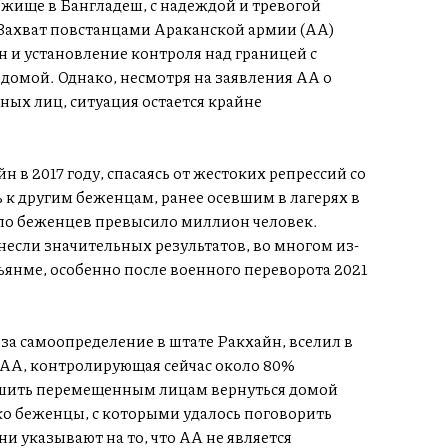
жище в Бангладеш, с надеждой и тревогой
Захват повстанцами Араканской армии (АА)
 и установление контроля над границей с
омой. Однако, несмотря на заявления АА о
ных лиц, ситуация остается крайне
 в 2017 году, спасаясь от жестоких репрессий со
к другим беженцам, ранее осевшим в лагерях в
исло беженцев превысило миллион человек.
если значительных результатов, во многом из-
ьянме, особенно после военного переворота 2021
за самоопределение в штате Ракхайн, вселил в
 АА, контролирующая сейчас около 80%
ешить перемещенным лицам вернуться домой
ко беженцы, с которыми удалось поговорить
 указывают на то, что АА не является