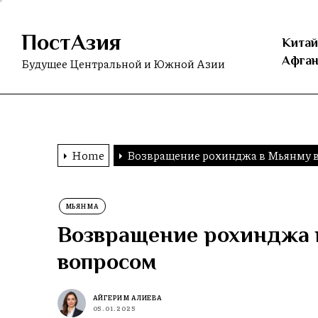
Skip
to
ПостАзия
the
Китай
content
Афган
Будущее Центральной и Южной Азии
Home
Возвращение рохинджа в Мьянму в
МЬЯНМА
Возвращение рохинджа 
вопросом
АЙГЕРИМ АЛИЕВА
05.01.2025