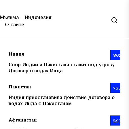
Мьянма
Индонезия
О сайте
Индия
862
Спор Индии и Пакистана ставит под угрозу
Договор о водах Инда
Пакистан
765
Индия приостановила действие договора о
водах Инда с Пакистаном
Афганистан
293