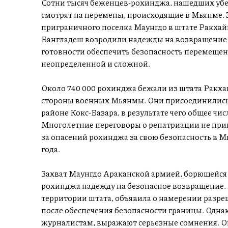
Сотни тысяч беженцев-рохинджа, нашедших убе
смотрят на перемены, происходящие в Мьянме. 
приграничного поселка Маунгдо в штате Ракхайн
Бангладеш возродили надежды на возвращение д
готовности обеспечить безопасность перемещен
неопределенной и сложной.
Около 740 000 рохинджа бежали из штата Ракхайн
стороны военных Мьянмы. Они присоединились 
районе Кокс-Базара, в результате чего общее ч
Многолетние переговоры о репатриации не прин
за опасений рохинджа за свою безопасность в М
года.
Захват Маунгдо Араканской армией, борющейся 
рохинджа надежду на безопасное возвращение.
территории штата, объявила о намерении разр
после обеспечения безопасности границы. Одна
журналистам, выражают серьезные сомнения. Они