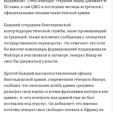
выдумкой». Отец Файзура- старший лидер Джамаат-и-
Ислами, а сам QMG в последние месяцы встречался с
официальными лицами пакистанской армии.
Бывший сотрудник бангладешской
контртеррористической службы, ныне проживающий
за границей, также исключил сообщения о «попытках
государственного переворота». Он отмечает, что если
бы многие командиры формирований поддерживали
Файзура и участвовали в заговоре, генерал Вакар не
смог бы удержаться у власти.
Другой бывший высокопоставленный офицер
бангладешской армии, современник генерала Вакера,
сообщил, что начальник штаба армии «разумно
разыграл свои карты со всеми фракциями внутри и вне
армии», и «его контроль над армией еще не был
поставлен под угрозу». Он добавляет, что именно
поэтому генерал смог свободно поехать в Африку на