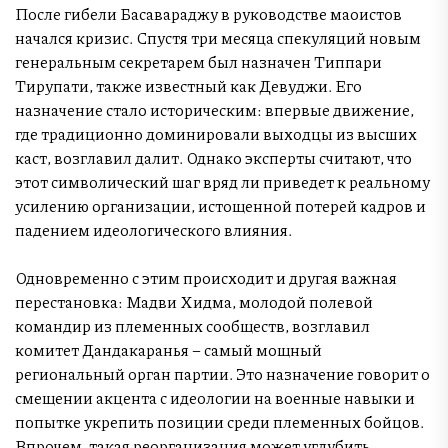
После гибели Басавараджу в руководстве маоистов
начался кризис. Спустя три месяца спекуляций новым
генеральным секретарем был назначен Типпари
Тирупати, также известный как Девуджи. Его
назначение стало историческим: впервые движение,
где традиционно доминировали выходцы из высших
каст, возглавил далит. Однако эксперты считают, что
этот символический шаг вряд ли приведет к реальному
усилению организации, истощенной потерей кадров и
падением идеологического влияния.
Одновременно с этим происходит и другая важная
перестановка: Мадви Хидма, молодой полевой
командир из племенных сообществ, возглавил
комитет Дандакаранья – самый мощный
региональный орган партии. Это назначение говорит о
смещении акцента с идеологии на военные навыки и
попытке укрепить позиции среди племенных бойцов.
Впрочем, такая реорганизация может углубить