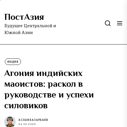
Skip
to
ПостАзия
the
content
Будущее Центральной и
Южной Азии
ИНДИЯ
Агония индийских
маоистов: раскол в
руководстве и успехи
силовиков
АСЛАН БАЗАРБАЕВ
24.09.2025