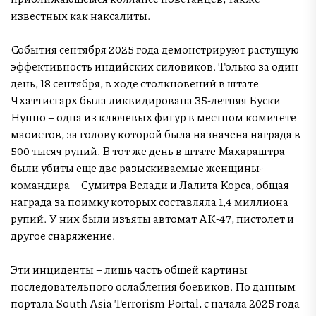
известных как наксалиты.
События сентября 2025 года демонстрируют растущую
эффективность индийских силовиков. Только за один
день, 18 сентября, в ходе столкновений в штате
Чхаттисгарх была ликвидирована 35-летняя Буски
Нуппо – одна из ключевых фигур в местном комитете
маоистов, за голову которой была назначена награда в
500 тысяч рупий. В тот же день в штате Махараштра
были убиты еще две разыскиваемые женщины-
командира – Сумитра Велади и Лалита Корса, общая
награда за поимку которых составляла 1,4 миллиона
рупий. У них были изъяты автомат АК-47, пистолет и
другое снаряжение.
Эти инциденты – лишь часть общей картины
последовательного ослабления боевиков. По данным
портала South Asia Terrorism Portal, с начала 2025 года