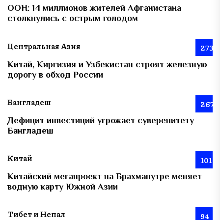
ООН: 14 миллионов жителей Афганистана
столкнулись с острым голодом
Центральная Азия
273
Китай, Киргизия и Узбекистан строят железную
дорогу в обход России
Бангладеш
267
Дефицит инвестиций угрожает суверенитету
Бангладеш
Китай
101
Китайский мегапроект на Брахмапутре меняет
водную карту Южной Азии
Тибет и Непал
94