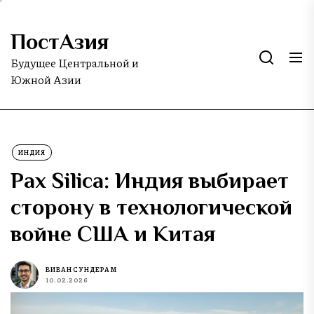
Skip
to
ПостАзия
the
content
Будущее Центральной и
Южной Азии
ИНДИЯ
Pax Silica: Индия выбирает
сторону в технологической
войне США и Китая
ВИВАН СУНДЕРАМ
10.02.2026