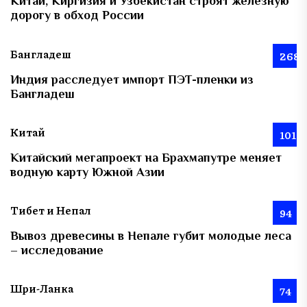
Китай, Киргизия и Узбекистан строят железную
дорогу в обход России
Бангладеш
268
Индия расследует импорт ПЭТ-пленки из
Бангладеш
Китай
101
Китайский мегапроект на Брахмапутре меняет
водную карту Южной Азии
Тибет и Непал
94
Вывоз древесины в Непале губит молодые леса
– исследование
Шри-Ланка
74