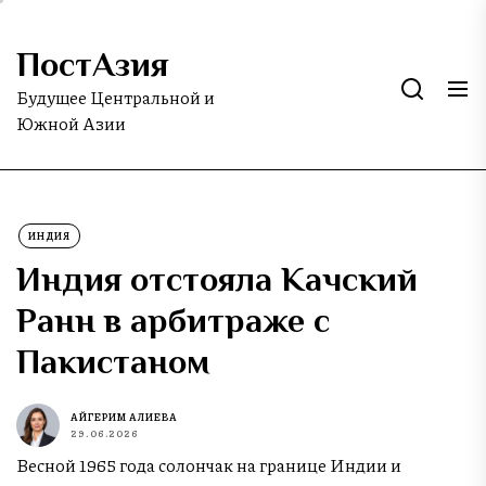
Skip
to
ПостАзия
the
content
Будущее Центральной и
Южной Азии
ИНДИЯ
Индия отстояла Качский
Ранн в арбитраже с
Пакистаном
АЙГЕРИМ АЛИЕВА
29.06.2026
Весной 1965 года солончак на границе Индии и