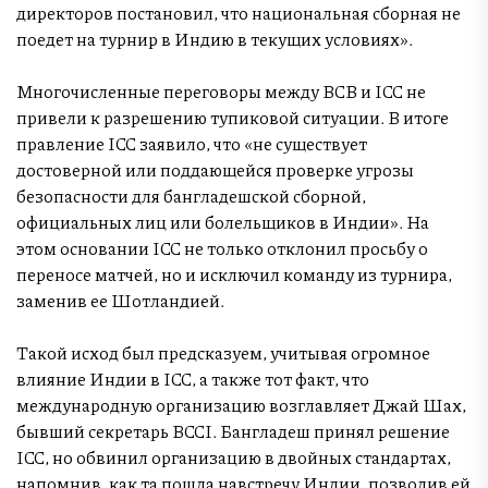
директоров постановил, что национальная сборная не
поедет на турнир в Индию в текущих условиях».
Многочисленные переговоры между BCB и ICC не
привели к разрешению тупиковой ситуации. В итоге
правление ICC заявило, что «не существует
достоверной или поддающейся проверке угрозы
безопасности для бангладешской сборной,
официальных лиц или болельщиков в Индии». На
этом основании ICC не только отклонил просьбу о
переносе матчей, но и исключил команду из турнира,
заменив ее Шотландией.
Такой исход был предсказуем, учитывая огромное
влияние Индии в ICC, а также тот факт, что
международную организацию возглавляет Джай Шах,
бывший секретарь BCCI. Бангладеш принял решение
ICC, но обвинил организацию в двойных стандартах,
напомнив, как та пошла навстречу Индии, позволив ей