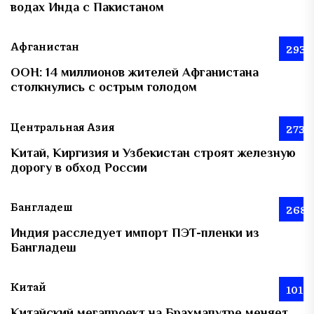
водах Инда с Пакистаном
Афганистан
293
ООН: 14 миллионов жителей Афганистана
столкнулись с острым голодом
Центральная Азия
273
Китай, Киргизия и Узбекистан строят железную
дорогу в обход России
Бангладеш
268
Индия расследует импорт ПЭТ-пленки из
Бангладеш
Китай
101
Китайский мегапроект на Брахмапутре меняет