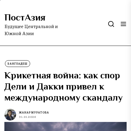
Skip
to
ПостАзия
the
content
Будущее Центральной и
Южной Азии
БАНГЛАДЕШ
Крикетная война: как спор
Дели и Дакки привел к
международному скандалу
ЖАНАР МУРАТОВА
31.01.2026