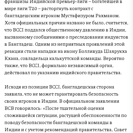
франшизы Индийской премьер-лиги – богатейшей в
мире лиги T20 – расторгнуть контракт с
бангладешским игроком Мустафизуром Рахманом.
Хотя официальных причин названо не было, считается,
что BCCI поддался общественному давлению в Индии,
вызванному сообщениями о преследовании индуистов
в Бангладеш. Одним из неприятных проявлений этой
реакции стали нападки на икону Болливуда Шахрукха
Кхана, совладельца калькуттской команды. Вероятно
также, что BCCI, формально независимый орган,
действовал по указанию индийского правительства.
Исходя из позиции BCCI, бангладешская сторона
заявила, что не может гарантировать безопасность
своих игроков в Индии. В официальном заявлении
BCB говорилось: «После тщательной оценки
сложившейся ситуации, растущей обеспокоенности по
поводу безопасности бангладешской команды в
Индии и с учетом рекомендаций правительства, Совет