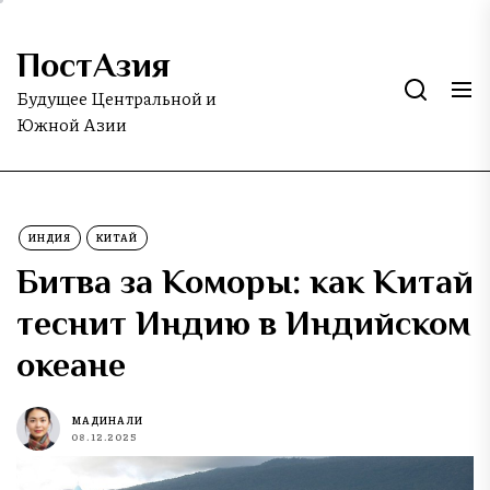
Skip
to
ПостАзия
the
content
Будущее Центральной и
Южной Азии
ИНДИЯ
КИТАЙ
Битва за Коморы: как Китай
теснит Индию в Индийском
океане
МАДИНА ЛИ
08.12.2025