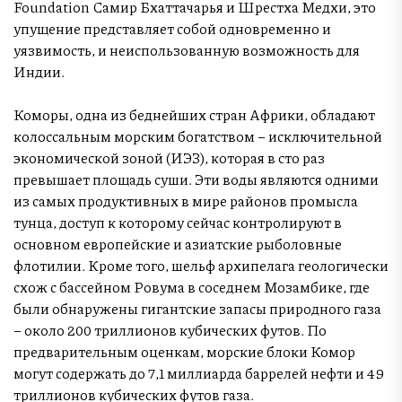
Foundation Самир Бхаттачарья и Шрестха Медхи, это
упущение представляет собой одновременно и
уязвимость, и неиспользованную возможность для
Индии.
Коморы, одна из беднейших стран Африки, обладают
колоссальным морским богатством – исключительной
экономической зоной (ИЭЗ), которая в сто раз
превышает площадь суши. Эти воды являются одними
из самых продуктивных в мире районов промысла
тунца, доступ к которому сейчас контролируют в
основном европейские и азиатские рыболовные
флотилии. Кроме того, шельф архипелага геологически
схож с бассейном Ровума в соседнем Мозамбике, где
были обнаружены гигантские запасы природного газа
– около 200 триллионов кубических футов. По
предварительным оценкам, морские блоки Комор
могут содержать до 7,1 миллиарда баррелей нефти и 49
триллионов кубических футов газа.