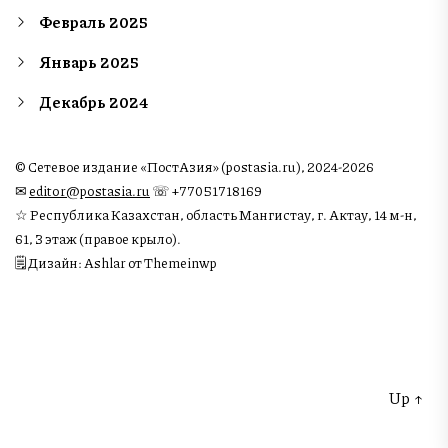
Февраль 2025
Январь 2025
Декабрь 2024
© Сетевое издание «ПостАзия» (postasia.ru), 2024-2026
✉︎
editor@postasia.ru
☏ +77051718169
☆ Республика Казахстан, область Мангистау, г. Актау, 14 м-н,
61, 3 этаж (правое крыло).
🗒 Дизайн: Ashlar от Themeinwp
Up
↑