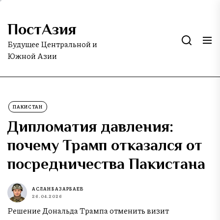
Skip
to
ПостАзия
the
content
Будущее Центральной и
Южной Азии
ПАКИСТАН
Дипломатия давления:
почему Трамп отказался от
посредничества Пакистана
АСЛАН БАЗАРБАЕВ
26.04.2026
Решение Дональда Трампа отменить визит