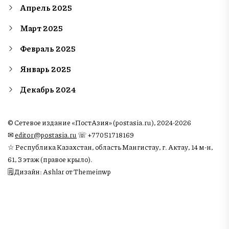
Апрель 2025
Март 2025
Февраль 2025
Январь 2025
Декабрь 2024
© Сетевое издание «ПостАзия» (postasia.ru), 2024-2026
✉︎
editor@postasia.ru
☏ +77051718169
☆ Республика Казахстан, область Мангистау, г. Актау, 14 м-н,
61, 3 этаж (правое крыло).
🗒 Дизайн: Ashlar от Themeinwp