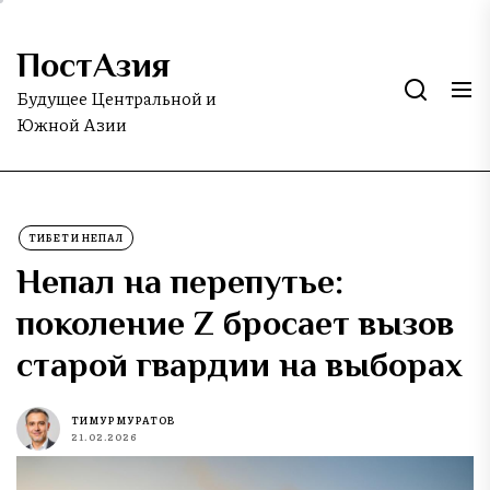
Skip
to
ПостАзия
the
content
Будущее Центральной и
Южной Азии
ТИБЕТ И НЕПАЛ
Непал на перепутье:
поколение Z бросает вызов
старой гвардии на выборах
ТИМУР МУРАТОВ
21.02.2026