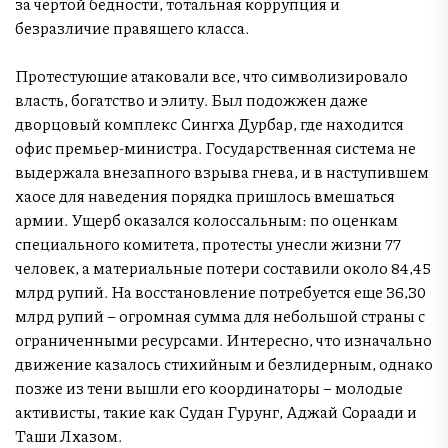
за чертой бедности, тотальная коррупция и
безразличие правящего класса.
Протестующие атаковали все, что символизировало
власть, богатство и элиту. Был подожжен даже
дворцовый комплекс Сингха Дурбар, где находится
офис премьер-министра. Государственная система не
выдержала внезапного взрыва гнева, и в наступившем
хаосе для наведения порядка пришлось вмешаться
армии. Ущерб оказался колоссальным: по оценкам
специального комитета, протесты унесли жизни 77
человек, а материальные потери составили около 84,45
млрд рупий. На восстановление потребуется еще 36,30
млрд рупий – огромная сумма для небольшой страны с
ограниченными ресурсами. Интересно, что изначально
движение казалось стихийным и безлидерным, однако
позже из тени вышли его координаторы – молодые
активисты, такие как Судан Гурунг, Аджай Сораади и
Таши Лхазом.