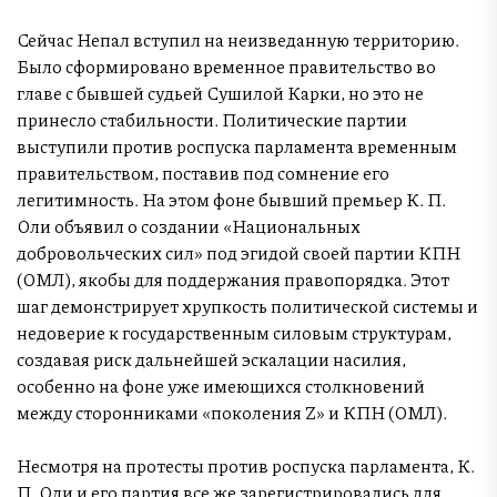
Сейчас Непал вступил на неизведанную территорию.
Было сформировано временное правительство во
главе с бывшей судьей Сушилой Карки, но это не
принесло стабильности. Политические партии
выступили против роспуска парламента временным
правительством, поставив под сомнение его
легитимность. На этом фоне бывший премьер К. П.
Оли объявил о создании «Национальных
добровольческих сил» под эгидой своей партии КПН
(ОМЛ), якобы для поддержания правопорядка. Этот
шаг демонстрирует хрупкость политической системы и
недоверие к государственным силовым структурам,
создавая риск дальнейшей эскалации насилия,
особенно на фоне уже имеющихся столкновений
между сторонниками «поколения Z» и КПН (ОМЛ).
Несмотря на протесты против роспуска парламента, К.
П. Оли и его партия все же зарегистрировались для