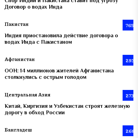
Спор Индии и Пакистана ставит под угрозу
Договор о водах Инда
Пакистан
765
Индия приостановила действие договора о
водах Инда с Пакистаном
Афганистан
293
ООН: 14 миллионов жителей Афганистана
столкнулись с острым голодом
Центральная Азия
273
Китай, Киргизия и Узбекистан строят железную
дорогу в обход России
Бангладеш
268