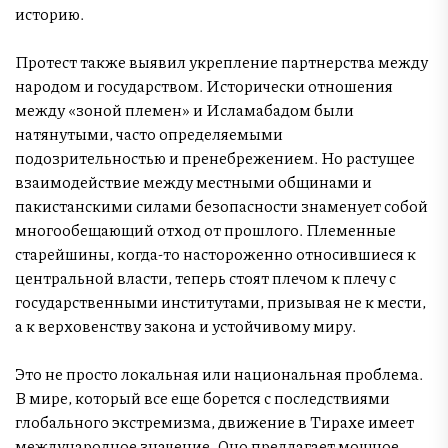
историю.
Протест также выявил укрепление партнерства между
народом и государством. Исторически отношения
между «зоной племен» и Исламабадом были
натянутыми, часто определяемыми
подозрительностью и пренебрежением. Но растущее
взаимодействие между местными общинами и
пакистанскими силами безопасности знаменует собой
многообещающий отход от прошлого. Племенные
старейшины, когда-то настороженно относившиеся к
центральной власти, теперь стоят плечом к плечу с
государственными институтами, призывая не к мести,
а к верховенству закона и устойчивому миру.
Это не просто локальная или национальная проблема.
В мире, который все еще борется с последствиями
глобального экстремизма, движение в Тирахе имеет
международное значение. Оно предлагает мощное