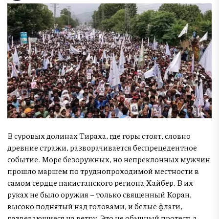
В суровых долинах Тираха, где горы стоят, словно
древние стражи, разворачивается беспрецедентное
событие. Море безоружных, но непреклонных мужчин
прошло маршем по труднопроходимой местности в
самом сердце пакистанского региона Хайбер. В их
руках не было оружия – только священный Коран,
высоко поднятый над головами, и белые флаги,
развевающиеся на ветру. Это не обычный протест, а