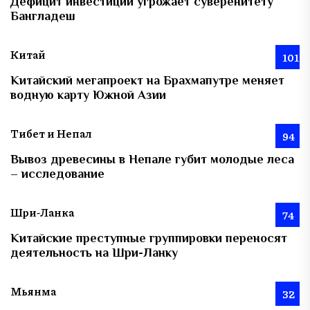
Дефицит инвестиций угрожает суверенитету
Бангладеш
Китай
101
Китайский мегапроект на Брахмапутре меняет
водную карту Южной Азии
Тибет и Непал
94
Вывоз древесины в Непале губит молодые леса
– исследование
Шри-Ланка
74
Китайские преступные группировки переносят
деятельность на Шри-Ланку
Мьянма
32