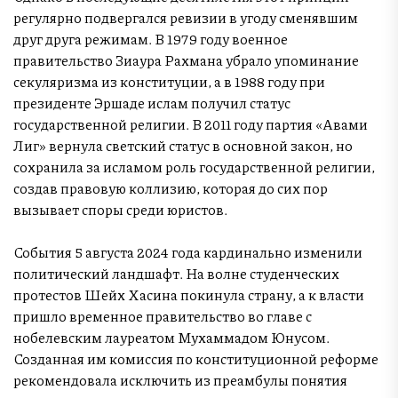
регулярно подвергался ревизии в угоду сменявшим
друг друга режимам. В 1979 году военное
правительство Зиаура Рахмана убрало упоминание
секуляризма из конституции, а в 1988 году при
президенте Эршаде ислам получил статус
государственной религии. В 2011 году партия «Авами
Лиг» вернула светский статус в основной закон, но
сохранила за исламом роль государственной религии,
создав правовую коллизию, которая до сих пор
вызывает споры среди юристов.
События 5 августа 2024 года кардинально изменили
политический ландшафт. На волне студенческих
протестов Шейх Хасина покинула страну, а к власти
пришло временное правительство во главе с
нобелевским лауреатом Мухаммадом Юнусом.
Созданная им комиссия по конституционной реформе
рекомендовала исключить из преамбулы понятия