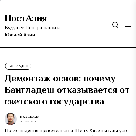
Skip
to
ПостАзия
the
content
Будущее Центральной и
Южной Азии
БАНГЛАДЕШ
Демонтаж основ: почему
Бангладеш отказывается от
светского государства
МАДИНА ЛИ
03.06.2026
После падения правительства Шейх Хасины в августе