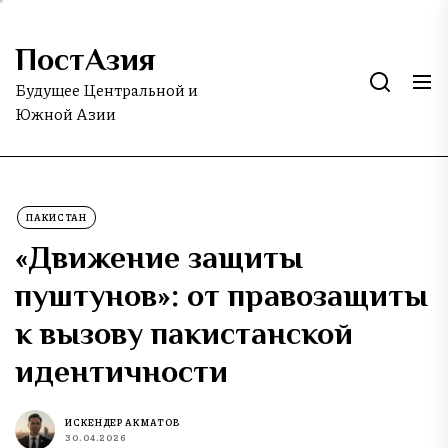
Skip
to
ПостАзия
the
content
Будущее Центральной и
Южной Азии
ПАКИСТАН
«Движение защиты
пуштунов»: от правозащиты
к вызову пакистанской
идентичности
ИСКЕНДЕР АКМАТОВ
30.04.2026