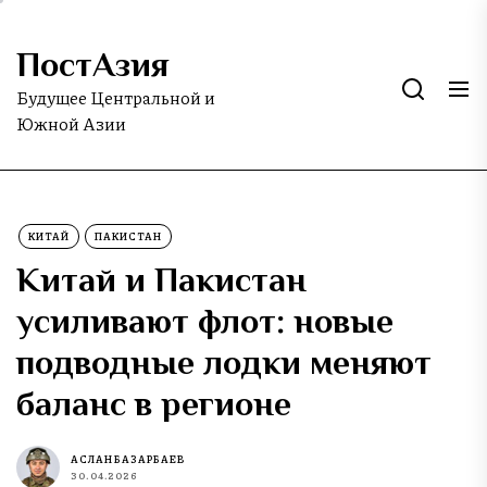
Skip
to
ПостАзия
the
content
Будущее Центральной и
Южной Азии
КИТАЙ
ПАКИСТАН
Китай и Пакистан
усиливают флот: новые
подводные лодки меняют
баланс в регионе
АСЛАН БАЗАРБАЕВ
30.04.2026