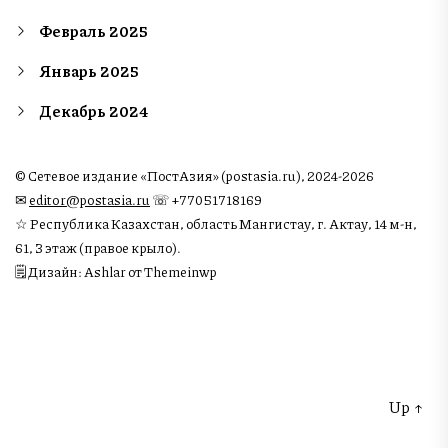
Февраль 2025
Январь 2025
Декабрь 2024
© Сетевое издание «ПостАзия» (postasia.ru), 2024-2026
✉︎
editor@postasia.ru
☏ +77051718169
☆ Республика Казахстан, область Мангистау, г. Актау, 14 м-н,
61, 3 этаж (правое крыло).
🗒 Дизайн: Ashlar от Themeinwp
Up
↑