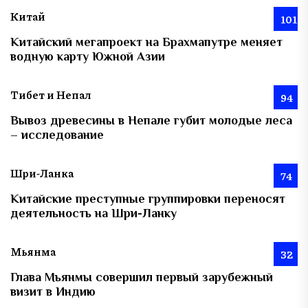
Китай
101
Китайский мегапроект на Брахмапутре меняет
водную карту Южной Азии
Тибет и Непал
94
Вывоз древесины в Непале губит молодые леса
– исследование
Шри-Ланка
74
Китайские преступные группировки переносят
деятельность на Шри-Ланку
Мьянма
32
Глава Мьянмы совершил первый зарубежный
визит в Индию