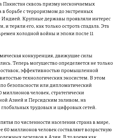
а Пакистан сквозь призму нескончаемых
а в борьбе с терроризмом до экстренных
 Индией. Крупные державы проявляли интерес
, и теряли его, как только острота спадала. Эта
времен холодной войны и эпохи после 11
омическая конкуренция, движущие силы
ись. Теперь могущество определяется не только
 поставок, эффективностью промышленной
итостью технологических экосистем. В этом
 по безопасности или дипломатический
40 миллионов человек, стратегически
ой Азией и Персидским заливом, на
и глобальных трудовых и цифровых сетей.
пятая по численности населения страна в мире,
лее 60 миллионов человек составляют возрастную
лодежных резервов в Азии. В то время как