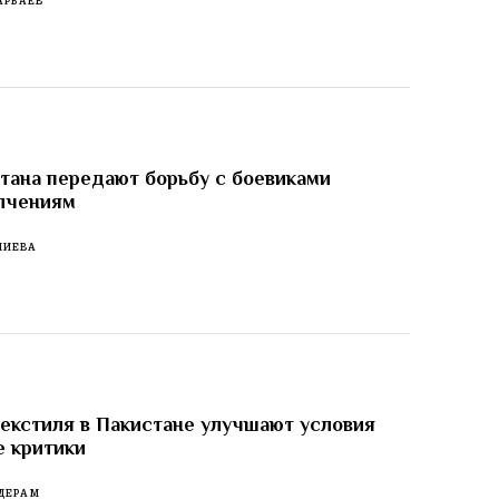
АРБАЕВ
тана передают борьбу с боевиками
лчениям
ЛИЕВА
екстиля в Пакистане улучшают условия
е критики
ДЕРАМ