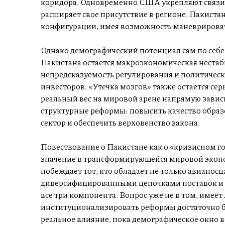
коридора. Одновременно США укрепляют связи с
расширяет свое присутствие в регионе. Пакиста
конфигурации, имея возможность маневриров
Однако демографический потенциал сам по себе 
Пакистана остается макроэкономическая неста
непредсказуемость регулирования и политическ
инвесторов. «Утечка мозгов» также остается с
реальный вес на мировой арене напрямую завис
структурные реформы: повысить качество образ
сектор и обеспечить верховенство закона.
Повествование о Пакистане как о «кризисном го
значение в трансформирующейся мировой эконо
побеждает тот, кто обладает не только авианос
диверсифицированными цепочками поставок и т
все три компонента. Вопрос уже не в том, имеет 
институционализировать реформы достаточно бы
реальное влияние, пока демографическое окно в