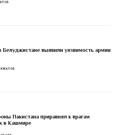
АТОВ
в Белуджистане выявили уязвимость армии
АКМАТОВ
оны Пакистана приравнял к врагам
х в Кашмире