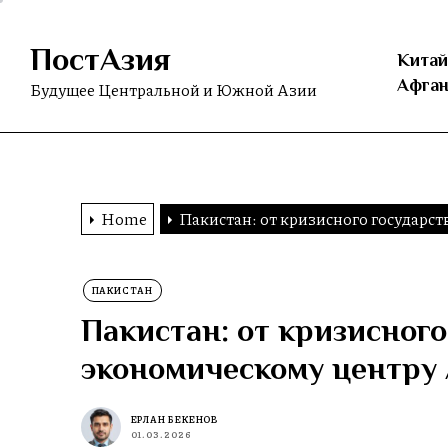
Skip
to
ПостАзия
the
Китай
content
Афган
Будущее Центральной и Южной Азии
Home
Пакистан: от кризисного государс
ПАКИСТАН
Пакистан: от кризисного
экономическому центру
ЕРЛАН БЕКЕНОВ
01.03.2026