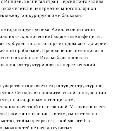
 Индией, а капитал стран Персидского залива
н оказывается в центре этой многополярной
ать между конкурирующими блоками.
не гарантирует успеха. Ахиллесовой пятой
бильность, хронические бюджетные дефициты,
ая турбулентность, которые подрывают доверие
ерьезной проблемой. Превращение потенциала в
ит от способности Исламабада провести
ования, реструктурировать энергетический
сударстве» скрывает его растущее структурное
мике. Сегодня в геополитической конкуренции
цами, но и кадровым потенциалом,
ехнологической интеграцией. У Пакистана есть
ли Пакистан значение, а в том, сможет ли он
стро, чтобы превратить свой масштаб в
озможностей не начало сужаться.