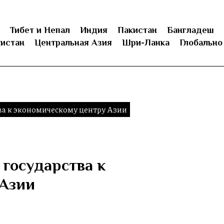
Тибет и Непал
Индия
Пакистан
Бангладеш
истан
Центральная Азия
Шри-Ланка
Глобально
тва к экономическому центру Азии
 государства к
 Азии