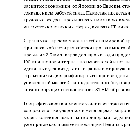
развитые экономики, от Японии до Европы, стр
сокращением рабочей силы, Пакистан представл
трудовые ресурсы превышают 70 миллионов чело
высокотехнологичных сферах, включая IT, инже
Страна уже зарекомендовала себя на мировой ар
фриланса в области разработки программного об
превысил 2,5 миллиарда долларов в год и продо
100 миллионов интернет-пользователей и почти 
идеальные условия для интеграции в мировую 
стремящихся диверсифицировать производство 
уникальный масштаб, конкурентоспособную зар
англоговорящих специалистов с STEM-образов
Географическое положение усиливает стратегич
«стержневое государство» в меняющемся миропо
моря с континентальными коридорами, ведущим
уже привлекло massive инвестиции Пекина в р