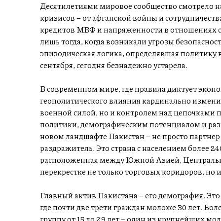
Десятилетиями мировое сообщество смотрело н
кризисов – от афганской войны и сотрудничеств
кредитов МВФ и напряженности в отношениях с
лишь тогда, когда возникали угрозы безопасности
эпизодическая логика, определявшая политику 
сентября, сегодня безнадежно устарела.
В современном мире, где правила диктует экон
геополитического влияния кардинально изменил
военной силой, но и контролем над цепочками
политики, демографическим потенциалом и разв
новом ландшафте Пакистан – не просто партнер
раздражитель. Это страна с населением более 2
расположенная между Южной Азией, Центральн
перекрестке не только торговых коридоров, но 
Главный актив Пакистана – его демография. Это 
где почти две трети граждан моложе 30 лет. Бо
группу от 15 до 29 лет – один из крупнейших мо