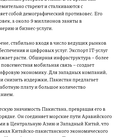
емительно стареют и сталкиваются с
яет собой демографический противовес. Его
век, а около 9 миллионов заняты в
нерию и бизнес-услуги.
ене, стабильно входя в число ведущих рынков
еспечения и цифровых услуг. Экспорт IT-услуг
лжает расти. Обширная инфраструктура – более
повсеместная мобильная связь – создает
цифровую экономику. Для западных компаний,
и снизить издержки, Пакистан предлагает
аботную плату и большое количество
анием.
ескую значимость Пакистана, превращая его в
рядке. Он соединяет морские пути Аравийского
и в Центральную Азию и Западный Китай, что
амках Китайско-пакистанского экономического