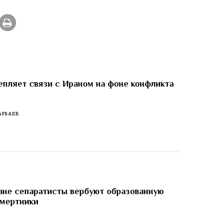
епляет связи с Ираном на фоне конфликта
АРБАЕВ
не сепаратисты вербуют образованную
смертники