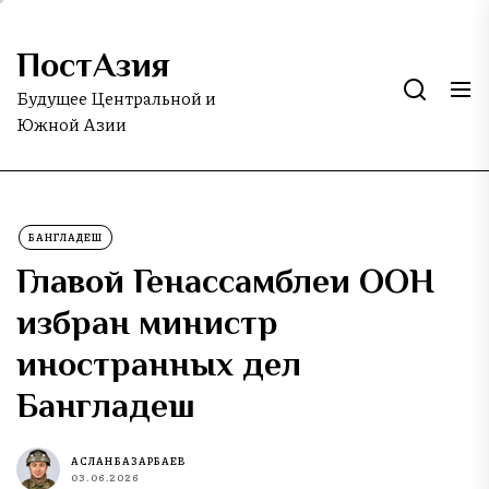
Skip
to
ПостАзия
the
content
Будущее Центральной и
Южной Азии
БАНГЛАДЕШ
Главой Генассамблеи ООН
избран министр
иностранных дел
Бангладеш
АСЛАН БАЗАРБАЕВ
03.06.2026