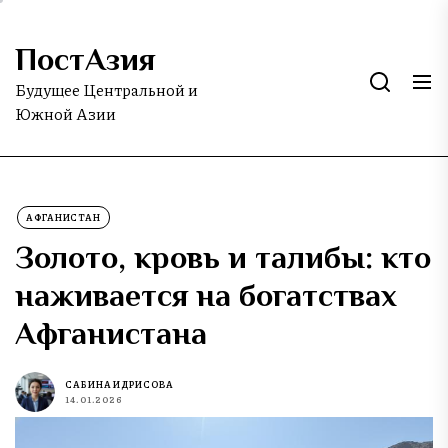
Skip
to
ПостАзия
the
content
Будущее Центральной и
Южной Азии
АФГАНИСТАН
Золото, кровь и талибы: кто
наживается на богатствах
Афганистана
САБИНА ИДРИСОВА
14.01.2026