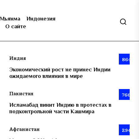
Мьянма
Индонезия
О сайте
Индия
864
Экономический рост не принес Индии
ожидаемого влияния в мире
Пакистан
766
Исламабад винит Индию в протестах в
подконтрольной части Кашмира
Афганистан
294