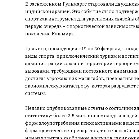
В заснеженном Гульмарге стартовали двухднев
индийской армией. Это событие стало подтвер
спорт как инструмент для укрепления связей в 
первую очередь – с наркотической зависимостью
поколение Кашмира.
Цель игр, проходящих с 19 по 20 февраля, – под
виды спорта, приключенческий туризм и воспит
администрации союзной территории терроризм 
вызовами, требующими постоянного внимания.
достигла угрожающих масштабов, превратившись
экономическую катастрофу, которая разрушает
системы.
Недавно опубликованные отчеты о состоянии 
статистику: более 2,5 миллиона молодых людей
форм злоупотребления психоактивными веществ
фармацевтических препаратов, таких как «Спазм
или находится в свободном доступе в таких окру