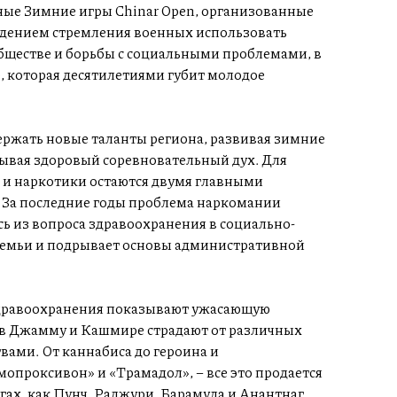
ные Зимние игры Chinar Open, организованные
ждением стремления военных использовать
обществе и борьбы с социальными проблемами, в
, которая десятилетиями губит молодое
держать новые таланты региона, развивая зимние
ывая здоровый соревновательный дух. Для
и наркотики остаются двумя главными
 За последние годы проблема наркомании
 из вопроса здравоохранения в социально-
 семьи и подрывает основы административной
здравоохранения показывают ужасающую
 в Джамму и Кашмире страдают от различных
ами. От каннабиса до героина и
опроксивон» и «Трамадол», – все это продается
гах, как Пунч, Раджури, Барамула и Анантнаг.