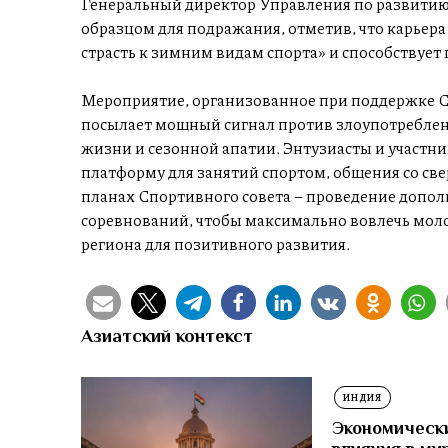
Генеральный директор Управления по развитию 
образцом для подражания, отметив, что карьер
страсть к зимним видам спорта» и способствуе
Мероприятие, организованное при поддержке 
посылает мощный сигнал против злоупотребле
жизни и сезонной апатии. Энтузиасты и участн
платформу для занятий спортом, общения со св
планах Спортивного совета – проведение доп
соревнований, чтобы максимально вовлечь мол
региона для позитивного развития.
Азиатский контекст
ИНДИЯ
Экономически