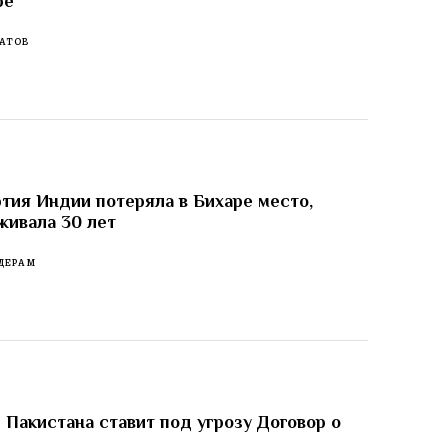
ре
АТОВ
тия Индии потеряла в Бихаре место,
живала 30 лет
ДЕРАМ
 Пакистана ставит под угрозу Договор о