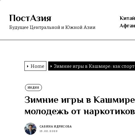
Skip
to
ПостАзия
the
Китай
content
Афган
Будущее Центральной и Южной Азии
Home
Зимние игры в Кашмире: как спорт
ИНДИЯ
Зимние игры в Кашмире:
молодежь от наркотиков
САБИНА ИДРИСОВА
19.02.2026