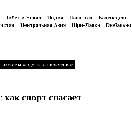
Тибет и Непал
Индия
Пакистан
Бангладеш
истан
Центральная Азия
Шри-Ланка
Глобально
 спасает молодежь от наркотиков
 как спорт спасает