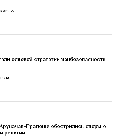
ОМАРОВА
тали основой стратегии нацбезопасности
ПЕСКОВ
 Аруначал-Прадеше обострились споры о
 и религии