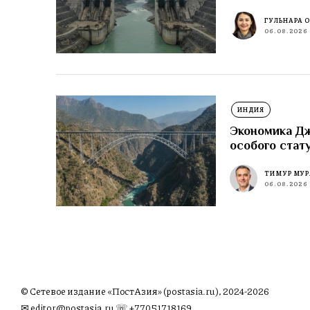
ГУЛЬНАРА 
06.08.2026
ИНДИЯ
Экономика Д
особого стат
ТИМУР МУР
06.08.2026
© Сетевое издание «ПостАзия» (postasia.ru), 2024-2026
✉︎
editor@postasia.ru
☏ +77051718169