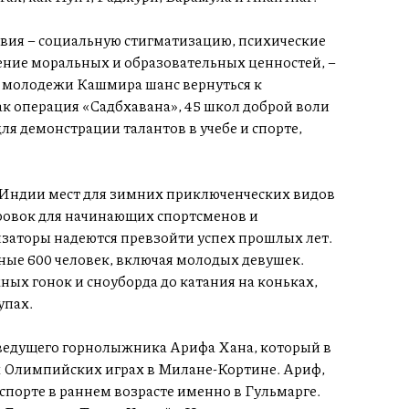
вия – социальную стигматизацию, психические
дение моральных и образовательных ценностей, –
 молодежи Кашмира шанс вернуться к
к операция «Садбхавана», 45 школ доброй воли
я демонстрации талантов в учебе и спорте,
в Индии мест для зимних приключенческих видов
ровок для начинающих спортсменов и
низаторы надеются превзойти успех прошлых лет.
ные 600 человек, включая молодых девушек.
ых гонок и сноуборда до катания на коньках,
упах.
ведущего горнолыжника Арифа Хана, который в
х Олимпийских играх в Милане-Кортине. Ариф,
спорте в раннем возрасте именно в Гульмарге.