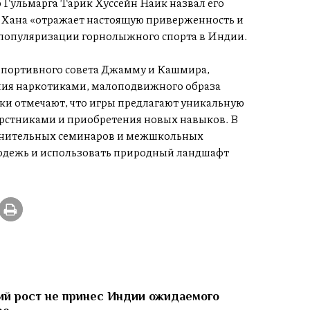
Гульмарга Тарик Хуссейн Наик назвал его
а Хана «отражает настоящую приверженность и
т популяризации горнолыжного спорта в Индии.
Спортивного совета Джамму и Кашмира,
ния наркотиками, малоподвижного образа
ики отмечают, что игры предлагают уникальную
ерстниками и приобретения новых навыков. В
олнительных семинаров и межшкольных
одежь и использовать природный ландшафт
й рост не принес Индии ожидаемого