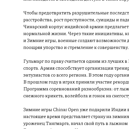
Чтобы предотвратить разрушительные последст
расстройства, рост преступности, суициды и па
Чинарский корпус индийской армии предлагает
нормальной жизни. Через такие инициативы, ка
и Зимние игры, военные создают возможности дл
поощряя упорство и стремление к совершенству.
Гульмарг по праву считается одним из лучших 
спорта. Армия способствует организации трени
энтузиастов со всего региона. В этом году орга
В прошлом году в играх приняли участие рекорд
Программа соревнований разнообразна: от лыжн
снежного крикета, волейбола и гонок на снегост
Зимние игры Chinar Open уже подарили Индии 
настоящее время представляет страну на зимни
уроженец Тангмарга, начал свой путь в лыжном 