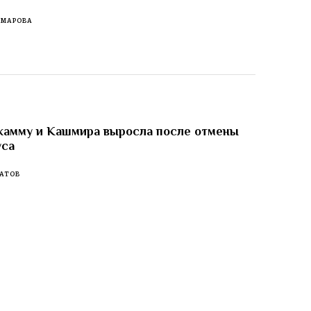
ОМАРОВА
жамму и Кашмира выросла после отмены
уса
АТОВ