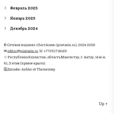
Февраль 2025
Январь 2025
Декабрь 2024
© Сетевое издание «ПостАзия» (postasia.ru), 2024-2026
✉︎
editor@postasia.ru
☏ +77051718169
☆ Республика Казахстан, область Мангистау, г. Актау, 14 м-н,
61, 3 этаж (правое крыло).
🗒 Дизайн: Ashlar от Themeinwp
Up
↑