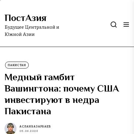
Skip
to
ПостАзия
the
content
Будущее Центральной и
Южной Азии
ПАКИСТАН
Медный гамбит
Вашингтона: почему США
инвестируют в недра
Пакистана
АСЛАН БАЗАРБАЕВ
05.06.2026