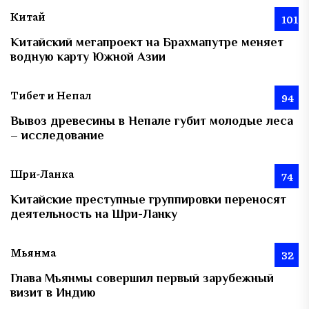
Китай
101
Китайский мегапроект на Брахмапутре меняет
водную карту Южной Азии
Тибет и Непал
94
Вывоз древесины в Непале губит молодые леса
– исследование
Шри-Ланка
74
Китайские преступные группировки переносят
деятельность на Шри-Ланку
Мьянма
32
Глава Мьянмы совершил первый зарубежный
визит в Индию