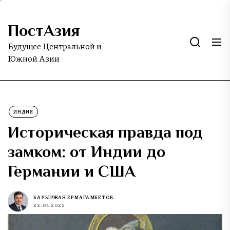
Skip
to
ПостАзия
the
content
Будущее Центральной и
Южной Азии
ИНДИЯ
Историческая правда под
замком: от Индии до
Германии и США
БАУЫРЖАН ЕРМАГАМБЕТОВ
22.04.2025