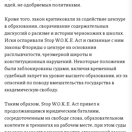
идей, не одобряемых политиками.
Кроме того, закон критиковали за содействие цензуре
в образовании, сворачивание содержательных
дискуссий о расизме и истории чернокожих в школах.
Иски оспаривали Stop W.O.K.E. Act и связанные с ним
законы Флориды о цензуре на основании
расплывчатости, чрезмерной широты и
конституционных нарушений. Некоторые положения
были заблокированы судами, включая временный
судебный запрет на уровне высшего образования, из-за
опасений по поводу вмешательства государства в
академическую свободу.
Таким образом, Stop W.O.K.E. Act привел к
продолжающимся юридическим баталиям,
сосредоточенным на свободе слова, образовательном
контенте и тренингах на рабочем месте, при этом суды
все чаще выносят решения против ограничений закона