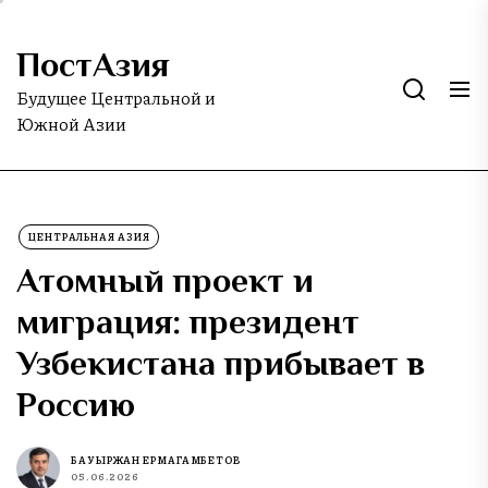
Skip
to
ПостАзия
the
content
Будущее Центральной и
Южной Азии
ЦЕНТРАЛЬНАЯ АЗИЯ
Атомный проект и
миграция: президент
Узбекистана прибывает в
Россию
БАУЫРЖАН ЕРМАГАМБЕТОВ
05.06.2026