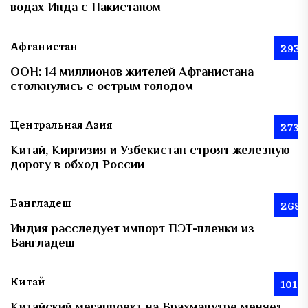
водах Инда с Пакистаном
Афганистан
293
ООН: 14 миллионов жителей Афганистана
столкнулись с острым голодом
Центральная Азия
273
Китай, Киргизия и Узбекистан строят железную
дорогу в обход России
Бангладеш
268
Индия расследует импорт ПЭТ-пленки из
Бангладеш
Китай
101
Китайский мегапроект на Брахмапутре меняет