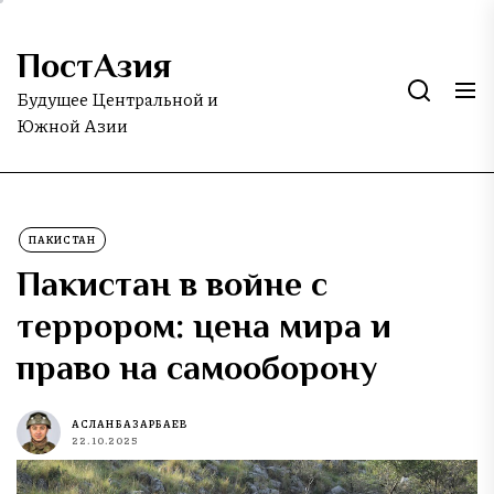
Skip
to
ПостАзия
the
content
Будущее Центральной и
Южной Азии
ПАКИСТАН
Пакистан в войне с
террором: цена мира и
право на самооборону
АСЛАН БАЗАРБАЕВ
22.10.2025