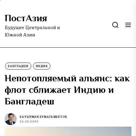
Skip
to
ПостАзия
the
content
Будущее Центральной и
Южной Азии
БАНГЛАДЕШ
ИНДИЯ
Непотопляемый альянс: как
флот сближает Индию и
Бангладеш
БАУЫРЖАН ЕРМАГАМБЕТОВ
24.02.2026