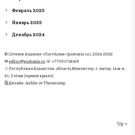
Февраль 2025
Январь 2025
Декабрь 2024
© Сетевое издание «ПостАзия» (postasia.ru), 2024-2026
✉︎
editor@postasia.ru
☏ +77051718169
☆ Республика Казахстан, область Мангистау, г. Актау, 14 м-н,
61, 3 этаж (правое крыло).
🗒 Дизайн: Ashlar от Themeinwp
Up
↑