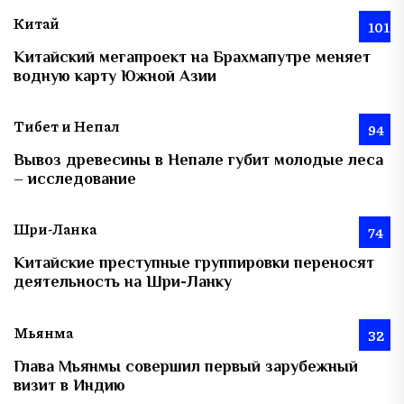
Китай
101
Китайский мегапроект на Брахмапутре меняет
водную карту Южной Азии
Тибет и Непал
94
Вывоз древесины в Непале губит молодые леса
– исследование
Шри-Ланка
74
Китайские преступные группировки переносят
деятельность на Шри-Ланку
Мьянма
32
Глава Мьянмы совершил первый зарубежный
визит в Индию