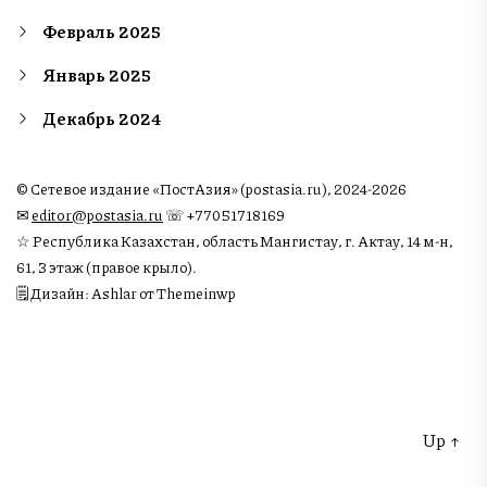
Февраль 2025
Январь 2025
Декабрь 2024
© Сетевое издание «ПостАзия» (postasia.ru), 2024-2026
✉︎
editor@postasia.ru
☏ +77051718169
☆ Республика Казахстан, область Мангистау, г. Актау, 14 м-н,
61, 3 этаж (правое крыло).
🗒 Дизайн: Ashlar от Themeinwp
Up
↑