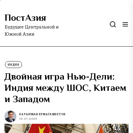
Skip
to
ПостАзия
the
content
Будущее Центральной и
Южной Азии
ИНДИЯ
Двойная игра Нью-Дели:
Индия между ШОС, Китаем
и Западом
БАУЫРЖАН ЕРМАГАМБЕТОВ
19.07.2025