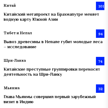
Китай
101
Китайский мегапроект на Брахмапутре меняет
водную карту Южной Азии
Тибет и Непал
94
Вывоз древесины в Непале губит молодые леса
– исследование
Шри-Ланка
74
Китайские преступные группировки переносят
деятельность на Шри-Ланку
Мьянма
32
Глава Мьянмы совершил первый зарубежный
визит в Индию