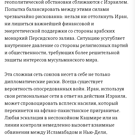
геополитической обстановки сближаются с Израилем.
Попытка балансировать между этими силами
чрезвычайно рискованна: нельзя ни оттолкнуть Иран,
ни лишиться важнейшей финансовой и
энергетической поддержки со стороны арабских
монархий Персидского залива. Ситуацию усугубляет
внутреннее давление со стороны религиозных партий
и общественности, требующих более решительной
защиты интересов мусульманского мира.
Эта сложная сеть союзов несет в себе не только
дипломатические риски. Всегда существует
вероятность опосредованных войн. Иран, используя
свои региональные сети в ответ на действия Израиля,
может спровоцировать всплеск насилия, который
перекинется на афгано-пакистанское приграничье.
Любая эскалация в неспокойном Кашмире или на
линии контроля немедленно вызовет взаимные
обвинения между Исламабадом и Нью-Дели,