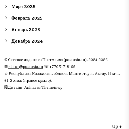
Март 2025
Февраль 2025
Январь 2025
Декабрь 2024
© Сетевое издание «ПостАзия» (postasia.ru), 2024-2026
✉︎
editor@postasia.ru
☏ +77051718169
☆ Республика Казахстан, область Мангистау, г. Актау, 14 м-н,
61, 3 этаж (правое крыло).
🗒 Дизайн: Ashlar от Themeinwp
Up
↑