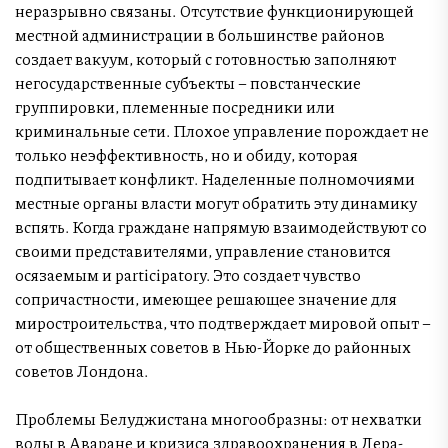
неразрывно связаны. Отсутствие функционирующей
местной администрации в большинстве районов
создает вакуум, который с готовностью заполняют
негосударственные субъекты – повстанческие
группировки, племенные посредники или
криминальные сети. Плохое управление порождает не
только неэффективность, но и обиду, которая
подпитывает конфликт. Наделенные полномочиями
местные органы власти могут обратить эту динамику
вспять. Когда граждане напрямую взаимодействуют со
своими представителями, управление становится
осязаемым и participatory. Это создает чувство
сопричастности, имеющее решающее значение для
миростроительства, что подтверждает мировой опыт –
от общественных советов в Нью-Йорке до районных
советов Лондона.
Проблемы Белуджистана многообразны: от нехватки
воды в Аваране и кризиса здравоохранения в Дера-