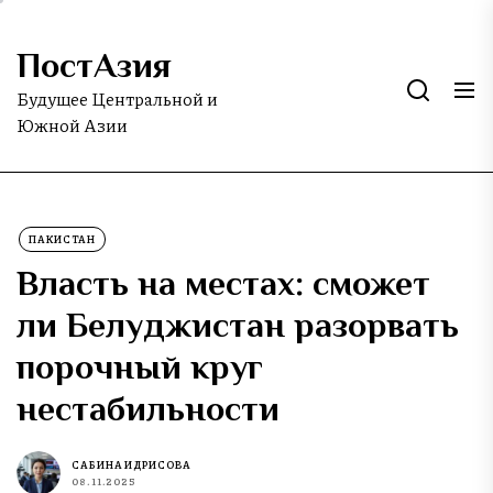
Skip
to
ПостАзия
the
content
Будущее Центральной и
Южной Азии
ПАКИСТАН
Власть на местах: сможет
ли Белуджистан разорвать
порочный круг
нестабильности
САБИНА ИДРИСОВА
08.11.2025