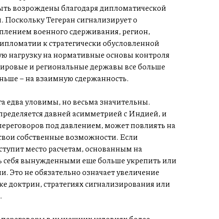
ыть возрождены благодаря дипломатической
й. Поскольку Тегеран сигнализирует о
еплением военного сдерживания, регион,
дипломатии к стратегически обусловленной
ую нагрузку на нормативные основы контроля
 мировые и региональные державы все больше
ньше – на взаимную сдержанность.
 едва уловимы, но весьма значительны.
пределяется давней асимметрией с Индией, и
ереговоров под давлением, может повлиять на
 свои собственные возможности. Если
тупит место расчетам, основанным на
ть себя вынужденными еще больше укрепить или
. Это не обязательно означает увеличение
ке доктрин, стратегиях сигнализирования или
.
о переговоры в нынешних условиях более