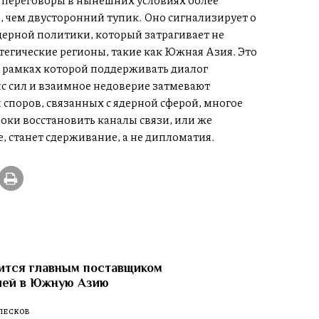
, чем двусторонний тупик. Оно сигнализирует о
дерной политики, который затрагивает не
тегические регионы, такие как Южная Азия. Это
 рамках которой поддерживать диалог
нс сил и взаимное недоверие затмевают
споров, связанных с ядерной сферой, многое
гроки восстановить каналы связи, или же
станет сдерживание, а не дипломатия.
ится главным поставщиком
лей в Южную Азию
ПЕСКОВ