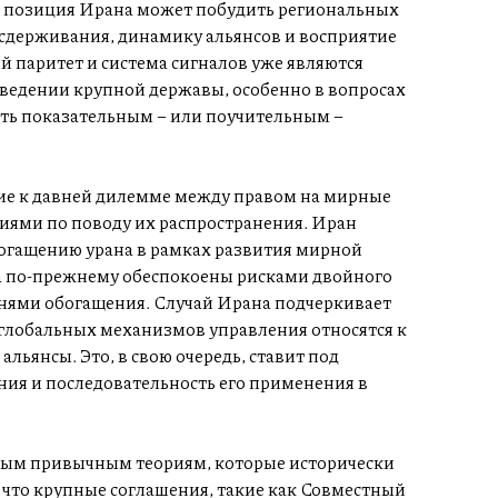
 позиция Ирана может побудить региональных
сдерживания, динамику альянсов и восприятие
й паритет и система сигналов уже являются
ведении крупной державы, особенно в вопросах
ть показательным – или поучительным –
ние к давней дилемме между правом на мирные
ями по поводу их распространения. Иран
богащению урана в рамках развития мирной
тва по-прежнему обеспокоены рисками двойного
внями обогащения. Случай Ирана подчеркивает
 глобальных механизмов управления относятся к
льянсы. Это, в свою очередь, ставит под
ия и последовательность его применения в
рым привычным теориям, которые исторически
что крупные соглашения, такие как Совместный