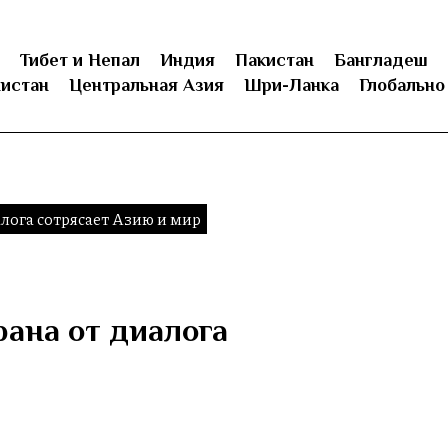
Тибет и Непал
Индия
Пакистан
Бангладеш
истан
Центральная Азия
Шри-Ланка
Глобально
лога сотрясает Азию и мир
рана от диалога