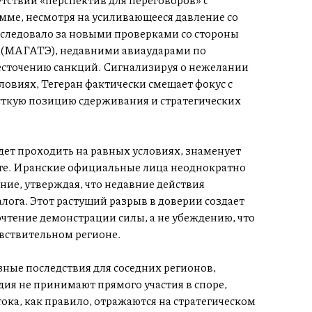
ме, несмотря на усиливающееся давление со
оследовало за новыми проверками со стороны
 (МАГАТЭ), недавними авиаударами по
сточению санкций. Сигнализируя о нежелании
ловиях, Тегеран фактически смещает фокус с
сткую позицию сдерживания и стратегических
удет проходить на равных условиях, знаменует
те. Иранские официальные лица неоднократно
ие, утверждая, что недавние действия
лога. Этот растущий разрыв в доверии создает
очтение демонстрации силы, а не убеждению, что
увствительном регионе.
зные последствия для соседних регионов,
ия не принимают прямого участия в споре,
ка, как правило, отражаются на стратегическом