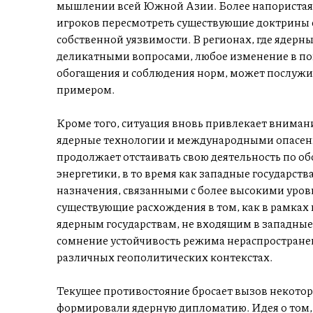
мышлении всей Южной Азии. Более напористая
игроков пересмотреть существующие доктрины 
собственной уязвимости. В регионах, где ядерны
деликатными вопросами, любое изменение в по
обогащения и соблюдения норм, может послужи
примером.
Кроме того, ситуация вновь привлекает внима
ядерные технологии и международными опасени
продолжает отстаивать свою деятельность по о
энергетики, в то время как западные государс
назначения, связанными с более высокими уро
существующие расхождения в том, как в рамках
ядерным государствам, не входящим в западные а
сомнение устойчивость режима нераспространен
различных геополитических контекстах.
Текущее противостояние бросает вызов некото
формировали ядерную дипломатию. Идея о том, 