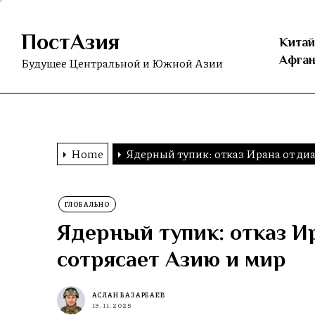
Skip
to
ПостАзия
the
Китай
content
Афган
Будущее Центральной и Южной Азии
Home
Ядерный тупик: отказ Ирана от диа
ГЛОБАЛЬНО
Ядерный тупик: отказ И
сотрясает Азию и мир
АСЛАН БАЗАРБАЕВ
19.11.2025