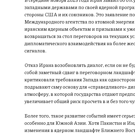
западными державами по своей ядерной програм
стороны США и их союзников. Это заявление п
Международного агентства по атомной энергии
иранским ядерным объектам и призывами к уже
возвращаться за стол переговоров на текущих ус
дипломатического взаимодействия на более же
сигналов.
Отказ Ирана возобновлять диалог, если он не б
собой заметный сдвиг в переговорном ландшаф
критиковали требования Запада как односторонн
подрывают саму основу для «справедливого» диа
атмосферу, в которой государства отдают предп
увеличивает общий риск просчета в и без того ч
Более того, такое развитие событий имеет серье
особенно для Южной Азии. Хотя Пакистан и Инд
изменения в ядерном ландшафте Ближнего Восто