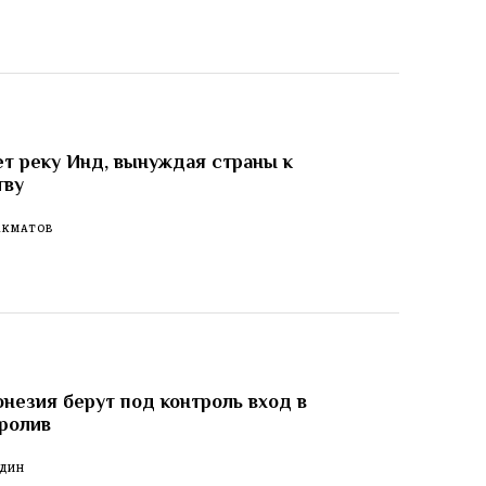
т реку Инд, вынуждая страны к
тву
АКМАТОВ
незия берут под контроль вход в
ролив
ОДИН