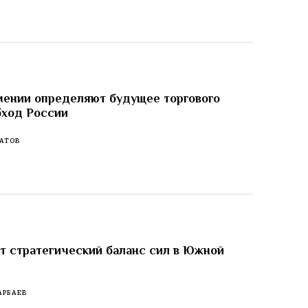
мении определяют будущее торгового
бход России
АТОВ
 стратегический баланс сил в Южной
АРБАЕВ