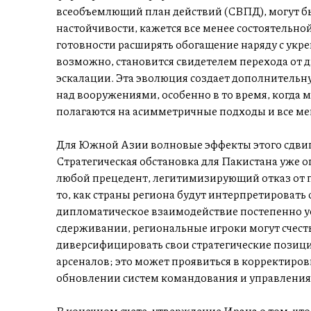
всеобъемлющий план действий (СВПД), могут б
настойчивости, кажется все менее состоятельно
готовности расширять обогащение наряду с укр
возможно, становится свидетелем перехода от 
эскалации. Эта эволюция создает дополнительн
над вооружениями, особенно в то время, когда
полагаются на асимметричные подходы и все ме
Для Южной Азии волновые эффекты этого сдвига
Стратегическая обстановка для Пакистана уже о
любой прецедент, легитимизирующий отказ от п
то, как страны региона будут интерпретировать
дипломатическое взаимодействие постепенно ус
сдерживании, региональные игроки могут счес
диверсифицировать свои стратегические позиции
арсеналов; это может проявиться в корректиров
обновлении систем командования и управления
В конечном счете, утверждение Ирана о том, чт