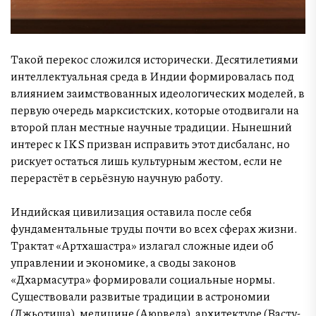
Такой перекос сложился исторически. Десятилетиями
интеллектуальная среда в Индии формировалась под
влиянием заимствованных идеологических моделей, в
первую очередь марксистских, которые отодвигали на
второй план местные научные традиции. Нынешний
интерес к IKS призван исправить этот дисбаланс, но
рискует остаться лишь культурным жестом, если не
перерастёт в серьёзную научную работу.
Индийская цивилизация оставила после себя
фундаментальные труды почти во всех сферах жизни.
Трактат «Артхашастра» излагал сложные идеи об
управлении и экономике, а своды законов
«Дхармасутра» формировали социальные нормы.
Существовали развитые традиции в астрономии
(Джьотиша), медицине (Аюрведа), архитектуре (Васту-