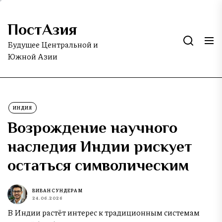
Skip
to
ПостАзия
the
content
Будущее Центральной и
Южной Азии
ИНДИЯ
Возрождение научного
наследия Индии рискует
остаться символическим
ВИВАН СУНДЕРАМ
24.06.2026
В Индии растёт интерес к традиционным системам