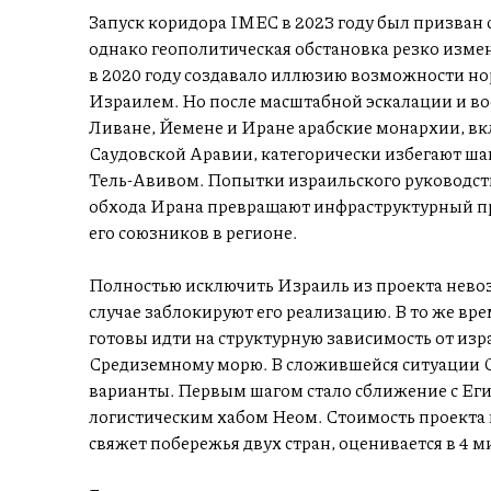
Запуск коридора IMEC в 2023 году был призван с
однако геополитическая обстановка резко изм
в 2020 году создавало иллюзию возможности но
Израилем. Но после масштабной эскалации и во
Ливане, Йемене и Иране арабские монархии, вк
Саудовской Аравии, категорически избегают шаг
Тель-Авивом. Попытки израильского руководст
обхода Ирана превращают инфраструктурный пр
его союзников в регионе.
Полностью исключить Израиль из проекта нево
случае заблокируют его реализацию. В то же вр
готовы идти на структурную зависимость от из
Средиземному морю. В сложившейся ситуации С
варианты. Первым шагом стало сближение с Еги
логистическим хабом Неом. Стоимость проекта 
свяжет побережья двух стран, оценивается в 4 