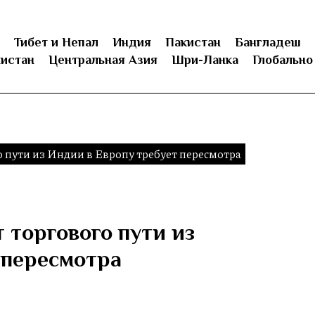
Тибет и Непал
Индия
Пакистан
Бангладеш
истан
Центральная Азия
Шри-Ланка
Глобально
 пути из Индии в Европу требует пересмотра
 торгового пути из
 пересмотра