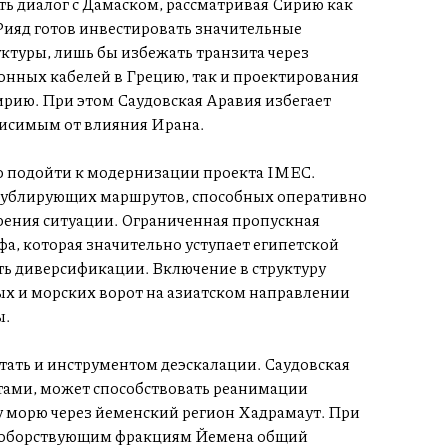
ать диалог с Дамаском, рассматривая Сирию как
Рияд готов инвестировать значительные
ктуры, лишь бы избежать транзита через
онных кабелей в Грецию, так и проектирования
рию. При этом Саудовская Аравия избегает
висимым от влияния Ирана.
 подойти к модернизации проекта IMEC.
 дублирующих маршрутов, способных оперативно
трения ситуации. Ограниченная пропускная
фа, которая значительно уступает египетской
ь диверсификации. Включение в структуру
ых и морских ворот на азиатском направлении
ы.
тать и инструментом деэскалации. Саудовская
итами, может способствовать реанимации
у морю через йеменский регион Хадрамаут. При
ивоборствующим фракциям Йемена общий