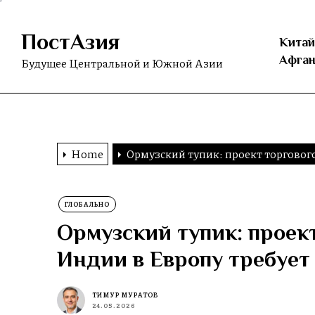
Skip
to
ПостАзия
the
Китай
content
Афган
Будущее Центральной и Южной Азии
Home
Ормузский тупик: проект торгового
ГЛОБАЛЬНО
Ормузский тупик: проект
Индии в Европу требует
ТИМУР МУРАТОВ
24.05.2026