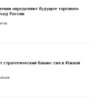
мении определяют будущее торгового
бход России
АТОВ
 стратегический баланс сил в Южной
АРБАЕВ