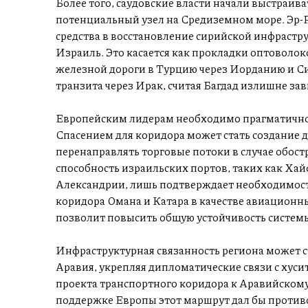
Более того, саудовские власти начали выстраив
потенциальный узел на Средиземном море. Эр-
средства в восстановление сирийской инфрастру
Израиль. Это касается как прокладки оптоволок
железной дороги в Турцию через Иорданию и Си
транзита через Ирак, считая Багдад излишне за
Европейским лидерам необходимо прагматично
Спасением для коридора может стать создание
перенаправлять торговые потоки в случае обос
способность израильских портов, таких как Хай
Александрии, лишь подтверждает необходимост
коридора Омана и Катара в качестве авиационн
позволит повысить общую устойчивость систем
Инфраструктурная связанность региона может с
Аравия, укрепляя дипломатические связи с хус
проекта транспортного коридора к Аравийском
поддержке Европы этот маршрут дал бы прот