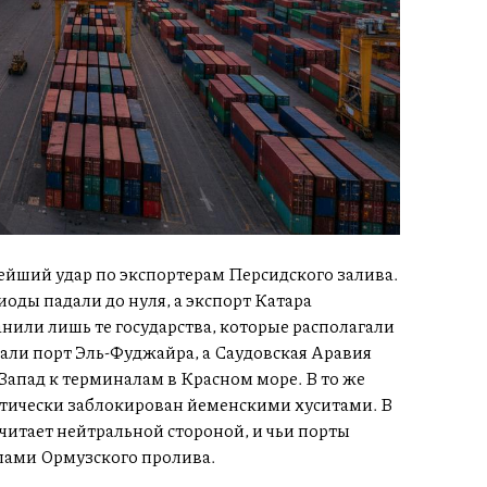
йший удар по экспортерам Персидского залива.
оды падали до нуля, а экспорт Катара
анили лишь те государства, которые располагали
ли порт Эль-Фуджайра, а Саудовская Аравия
Запад к терминалам в Красном море. В то же
ктически заблокирован йеменскими хуситами. В
читает нейтральной стороной, и чьи порты
елами Ормузского пролива.