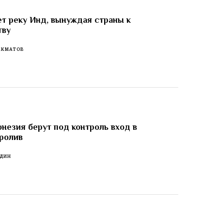
т реку Инд, вынуждая страны к
тву
АКМАТОВ
незия берут под контроль вход в
ролив
ОДИН