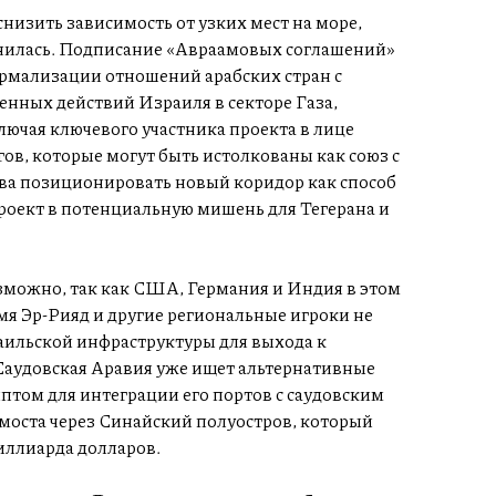
низить зависимость от узких мест на море,
енилась. Подписание «Авраамовых соглашений»
рмализации отношений арабских стран с
енных действий Израиля в секторе Газа,
лючая ключевого участника проекта в лице
ов, которые могут быть истолкованы как союз с
ва позиционировать новый коридор как способ
оект в потенциальную мишень для Тегерана и
зможно, так как США, Германия и Индия в этом
емя Эр-Рияд и другие региональные игроки не
раильской инфраструктуры для выхода к
аудовская Аравия уже ищет альтернативные
птом для интеграции его портов с саудовским
моста через Синайский полуостров, который
миллиарда долларов.