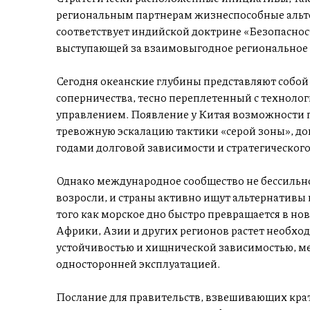
региональным партнерам жизнеспособные альт
соответствует индийской доктрине «Безопасность
выступающей за взаимовыгодное региональное 
Сегодня океанские глубины представляют собо
соперничества, тесно переплетенный с техноло
управлением. Появление у Китая возможности 
тревожную эскалацию тактики «серой зоны», до
годами долговой зависимости и стратегическог
Однако международное сообщество не бессильно
возросли, и страны активно ищут альтернативы
того как морское дно быстро превращается в но
Африки, Азии и других регионов растет необхо
устойчивостью и хищнической зависимостью, м
односторонней эксплуатацией.
Послание для правительств, взвешивающих кр