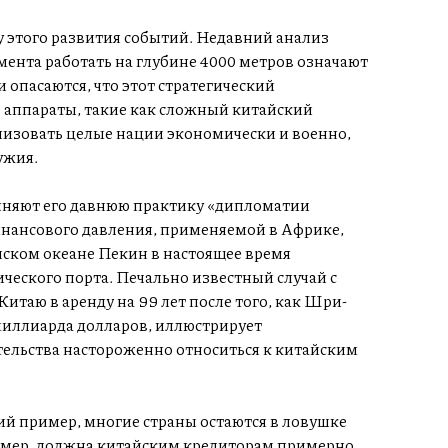
 этого развития событий. Недавний анализ
ента работать на глубине 4000 метров означают
опасаются, что этот стратегический
 аппараты, такие как сложный китайский
изовать целые нации экономически и военно,
ужия.
лняют его давнюю практику «дипломатии
инансового давления, применяемой в Африке,
ском океане Пекин в настоящее время
ического порта. Печально известный случай с
таю в аренду на 99 лет после того, как Шри-
 миллиарда долларов, иллюстрирует
тельства настороженно относиться к китайским
ий пример, многие страны остаются в ловушке
ример, должна китайским кредиторам примерно