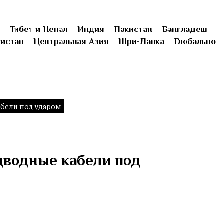
Тибет и Непал
Индия
Пакистан
Бангладеш
истан
Центральная Азия
Шри-Ланка
Глобально
бели под ударом
дводные кабели под