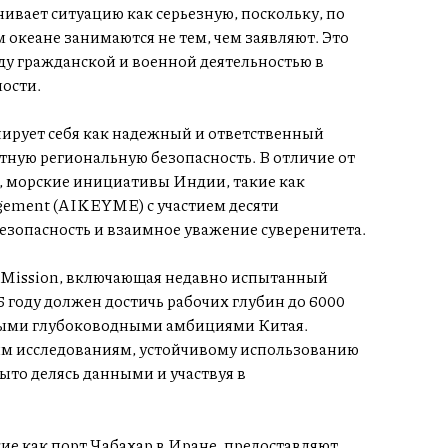
вает ситуацию как серьезную, поскольку, по
 океане занимаются не тем, чем заявляют. Это
ду гражданской и военной деятельностью в
ости.
нирует себя как надежный и ответственный
тную региональную безопасность. В отличие от
 морские инициативы Индии, такие как
agement (AIKEYME) с участием десяти
езопасность и взаимное уважение суверенитета.
 Mission, включающая недавно испытанный
 году должен достичь рабочих глубин до 6000
ными глубоководными амбициями Китая.
м исследованиям, устойчивому использованию
ыто делясь данными и участвуя в
е как порт Чабахар в Иране, предоставляют