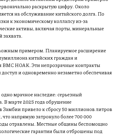
первоначально раскрытую цифру. Около
ется на обслуживание китайского долга. По
лизки к экономическому коллапсу из-за
ические активы, включая порты, минеральные
й захвата.
ревожным примером. Планируемое расширение
олумиллиона китайских граждан и
ия ВМС НОАК. Эти непрозрачные контракты
 доступ и одновременно незаметно обеспечивая
 одно мрачное наследие: серьезный
. В марте 2025 года обрушение
в Замбии привело к сбросу 50 миллионов литров
 что напрямую затронуло более 700 000
 воды отравлены. Местные общины беспомощно
экологические гарантии были отброшены под