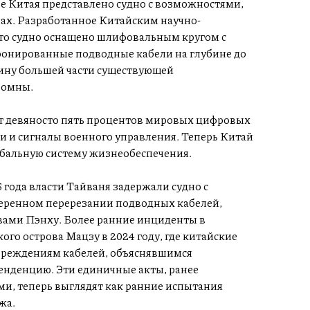
е Китая представлено судно с возможностями,
ах. Разработанное Китайским научно-
это судно оснащено шлифовальным кругом с
онированные подводные кабели на глубине до
бину большей части существующей
ромны.
т девяносто пять процентов мировых цифровых
 и сигналы военного управления. Теперь Китай
обальную систему жизнеобеспечения.
 года власти Тайваня задержали судно с
еренном перерезании подводных кабелей,
вами Пэнху. Более ранние инциденты в
ого острова Мацзу в 2024 году, где китайские
вреждениям кабелей, объяснявшимся
енденцию. Эти единичные акты, ранее
, теперь выглядят как ранние испытания
жа.