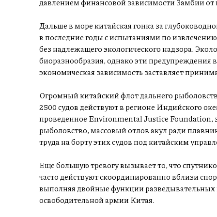
давлением финансовой зависимости Замбии от 
Дальше в море китайская гонка за глубоководн
в последние годы с испытаниями по извлечени
без надлежащего экологического надзора. Экол
биоразнообразия, однако эти предупреждения в
экономическая зависимость заставляет приним
Огромный китайский флот дальнего рыболовств
2500 судов действуют в регионе Индийского оке
проведенное Environmental Justice Foundation
рыболовство, массовый отлов акул ради плавник
труда на борту этих судов под китайским управ
Еще большую тревогу вызывает то, что спутнико
часто действуют скоординированно вблизи спор
выполняя двойные функции разведывательных 
освободительной армии Китая.