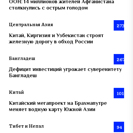
ООН: 14 миллионов жителей Афганистана
столкнулись с острым голодом
Центральная Азия
273
Китай, Киргизия и Узбекистан строят
железную дорогу в обход России
Бангладеш
267
Дефицит инвестиций угрожает суверенитету
Бангладеш
Китай
101
Китайский мегапроект на Брахмапутре
меняет водную карту Южной Азии
Тибет и Непал
94