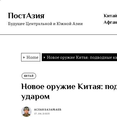
Skip
to
ПостАзия
the
Китай
content
Афган
Будущее Центральной и Южной Азии
Home
Новое оружие Китая: подводные ка
КИТАЙ
Новое оружие Китая: по
ударом
АСЛАН БАЗАРБАЕВ
17.04.2025