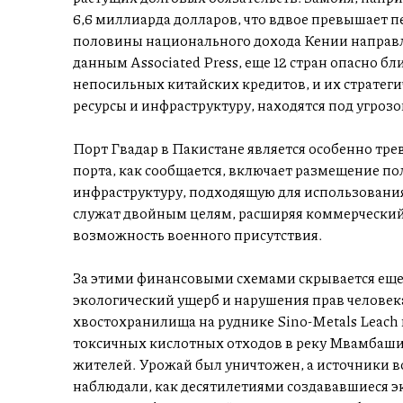
6,6 миллиарда долларов, что вдвое превышает 
половины национального дохода Кении направля
данным Associated Press, еще 12 стран опасно б
непосильных китайских кредитов, и их стратег
ресурсы и инфраструктуру, находятся под угрозо
Порт Гвадар в Пакистане является особенно т
порта, как сообщается, включает размещение п
инфраструктуру, подходящую для использован
служат двойным целям, расширяя коммерческий
возможность военного присутствия.
За этими финансовыми схемами скрывается еще
экологический ущерб и нарушения прав человека
хвостохранилища на руднике Sino-Metals Leach 
токсичных кислотных отходов в реку Мвамбаши,
жителей. Урожай был уничтожен, а источники
наблюдали, как десятилетиями создававшиеся 