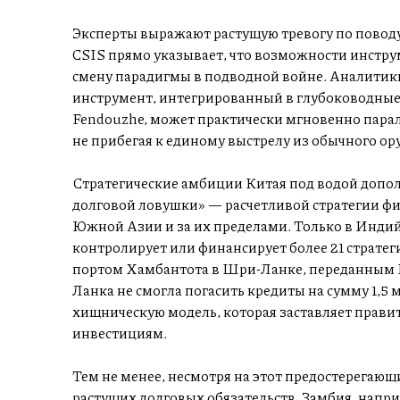
Эксперты выражают растущую тревогу по поводу
CSIS прямо указывает, что возможности инструм
смену парадигмы в подводной войне. Аналитики 
инструмент, интегрированный в глубоководные
Fendouzhe, может практически мгновенно парал
не прибегая к единому выстрелу из обычного ор
Стратегические амбиции Китая под водой допо
долговой ловушки» — расчетливой стратегии ф
Южной Азии и за их пределами. Только в Индий
контролирует или финансирует более 21 стратег
портом Хамбантота в Шри-Ланке, переданным Ки
Ланка не смогла погасить кредиты на сумму 1,5
хищническую модель, которая заставляет прави
инвестициям.
Тем не менее, несмотря на этот предостерегающ
растущих долговых обязательств. Замбия, нап