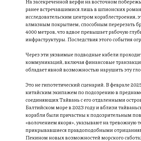
На засекреченной верфи на восточном побережь
ранее встречавшимися лишь в шпионских роман
исследовательским центром кораблестроения, 
алмазным покрытием, способным перерезать бр
4000 метров, что вдвое превышает рабочую глу
инфраструктуры. Последствия этого события ог
Через эти уязвимые подводные кабели проходи
коммуникаций, включая финансовые транзакции
обладает явной возможностью нарушить эту гл
Это не гипотетический сценарий. В феврале 2025
китайским экипажем по подозрению в преднам
соединяющих Тайвань с его отдаленными остро
Балтийском море в 2023 году и вблизи тайваньск
корабли были причастны к подозрительным по
«волочением якоря», указывают на тревожную т
прикрывавшиеся правдоподобными отрицаниями
Пекином новых возможностей морского сабота