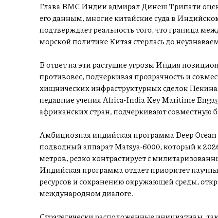
Глава ВМС Индии адмирал Динеш Трипати оцени
его данным, многие китайские суда в Индийском
подтверждает реальность того, что граница меж
морской политике Китая стерлась до неузнаваем
В ответ на эти растущие угрозы Индия позицио
противовес, подчеркивая прозрачность и совмес
хищнических инфраструктурных сделок Пекина,
недавние учения Africa-India Key Maritime Eng
африканских стран, подчеркивают совместную б
Амбициозная индийская программа Deep Ocean
подводный аппарат Matsya-6000, который к 2026
метров, резко контрастирует с милитаризован
Индийская программа отдает приоритет научны
ресурсов и сохранению окружающей среды, откр
международном диалоге.
Стратегически расположенные инициативы, таки