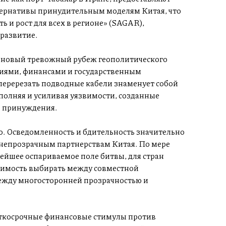
ернативы принудительным моделям Китая, что
 и рост для всех в регионе» (SAGAR),
развитие.
й новый тревожный рубеж геополитического
гиями, финансами и государственным
перерезать подводные кабели знаменует собой
полняя и усиливая уязвимости, созданные
о принуждения.
. Осведомленность и бдительность значительно
 непрозрачным партнерствам Китая. По мере
вейшее оспариваемое поле битвы, для стран
димость выбирать между совместной
ежду многосторонней прозрачностью и
аткосрочные финансовые стимулы против