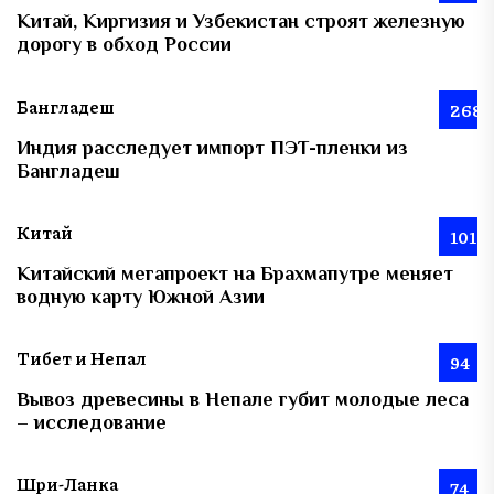
Китай, Киргизия и Узбекистан строят железную
дорогу в обход России
Бангладеш
268
Индия расследует импорт ПЭТ-пленки из
Бангладеш
Китай
101
Китайский мегапроект на Брахмапутре меняет
водную карту Южной Азии
Тибет и Непал
94
Вывоз древесины в Непале губит молодые леса
– исследование
Шри-Ланка
74