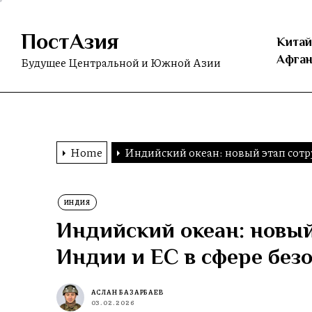
Skip
to
ПостАзия
the
Китай
content
Афган
Будущее Центральной и Южной Азии
Home
Индийский океан: новый этап сотр
ИНДИЯ
Индийский океан: новый
Индии и ЕС в сфере без
АСЛАН БАЗАРБАЕВ
03.02.2026