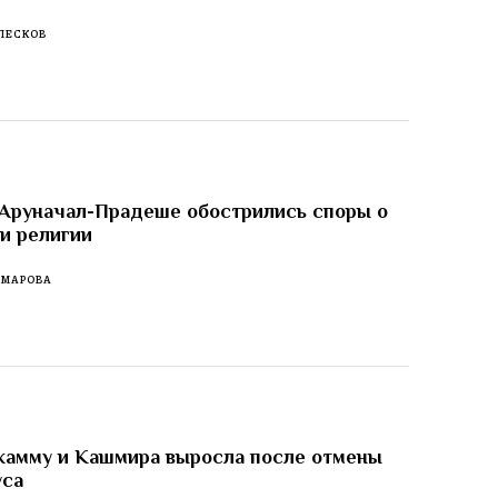
ПЕСКОВ
 Аруначал-Прадеше обострились споры о
 и религии
ОМАРОВА
жамму и Кашмира выросла после отмены
уса