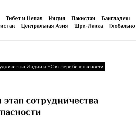
Тибет и Непал
Индия
Пакистан
Бангладеш
истан
Центральная Азия
Шри-Ланка
Глобально
удничества Индии и ЕС в сфере безопасности
 этап сотрудничества
опасности