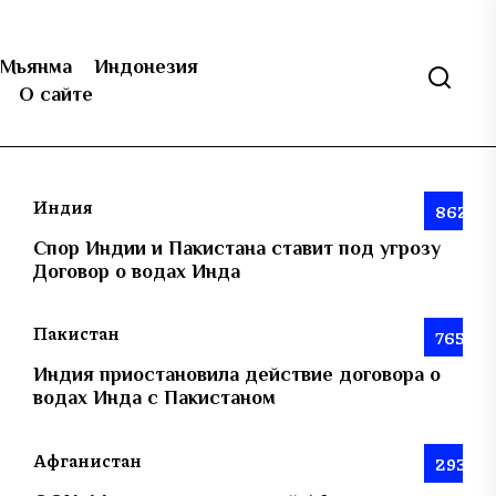
Мьянма
Индонезия
О сайте
Индия
862
Спор Индии и Пакистана ставит под угрозу
Договор о водах Инда
Пакистан
765
Индия приостановила действие договора о
водах Инда с Пакистаном
Афганистан
293