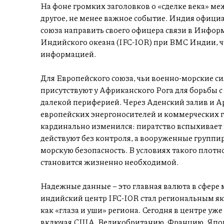
На фоне громких заголовков о «сделке века» м
другое, не менее важное событие. Индия офиц
союза направить своего офицера связи в Инфо
Индийского океана (IFC-IOR) при ВМС Индии, ч
информацией.
Для Европейского союза, чьи военно-морские 
присутствуют у Африканского Рога для борьбы с
далекой периферией. Через Аденский залив и А
европейских энергоносителей и коммерческих гр
кардинально изменился: пиратство вспыхивает
действуют без контроля, а вооруженные группи
морскую безопасность. В условиях такого плот
становится жизненно необходимой.
Надежные данные – это главная валюта в сфере 
индийский центр IFC-IOR стал региональным яко
как «глаза и уши» региона. Сегодня в центре уже
включая США, Великобританию, Францию, Япо