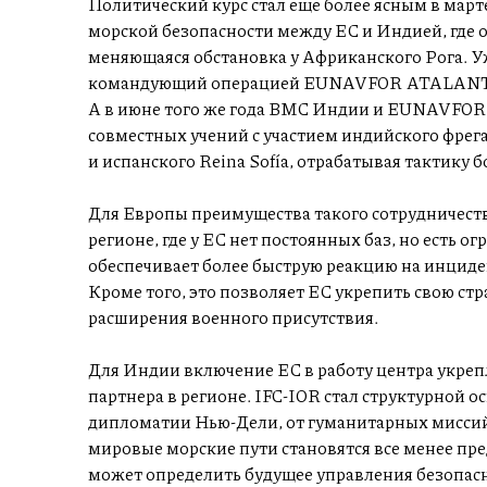
Политический курс стал еще более ясным в марте
морской безопасности между ЕС и Индией, где о
меняющаяся обстановка у Африканского Рога. У
командующий операцией EUNAVFOR ATALANTA 
А в июне того же года ВМС Индии и EUNAVFOR
совместных учений с участием индийского фрегат
и испанского Reina Sofía, отрабатывая тактику 
Для Европы преимущества такого сотрудничеств
регионе, где у ЕС нет постоянных баз, но есть 
обеспечивает более быструю реакцию на инциден
Кроме того, это позволяет ЕС укрепить свою стр
расширения военного присутствия.
Для Индии включение ЕС в работу центра укрепл
партнера в регионе. IFC-IOR стал структурной 
дипломатии Нью-Дели, от гуманитарных миссий 
мировые морские пути становятся все менее пре
может определить будущее управления безопасн