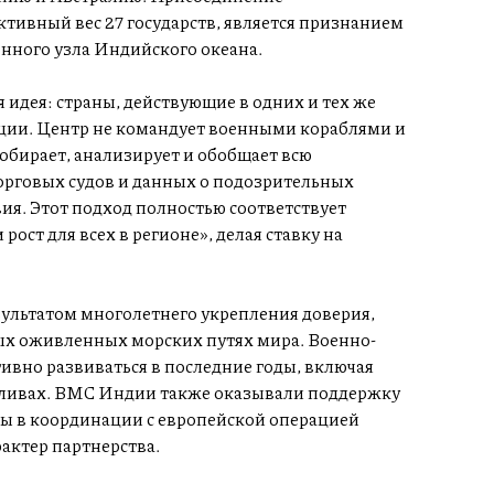
тивный вес 27 государств, является признанием
нного узла Индийского океана.
 идея: страны, действующие в одних и тех же
ляции. Центр не командует военными кораблями и
собирает, анализирует и обобщает всю
рговых судов и данных о подозрительных
ия. Этот подход полностью соответствует
ст для всех в регионе», делая ставку на
зультатом многолетнего укрепления доверия,
ых оживленных морских путях мира. Военно-
ивно развиваться в последние годы, включая
аливах. ВМС Индии также оказывали поддержку
ы в координации с европейской операцией
актер партнерства.