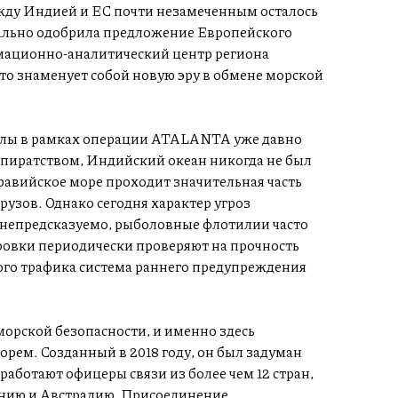
ежду Индией и ЕС почти незамеченным осталось
иально одобрила предложение Европейского
рмационно-аналитический центр региона
то знаменует собой новую эру в обмене морской
силы в рамках операции ATALANTA уже давно
 пиратством, Индийский океан никогда не был
равийское море проходит значительная часть
узов. Однако сегодня характер угроз
 непредсказуемо, рыболовные флотилии часто
ровки периодически проверяют на прочность
ного трафика система раннего предупреждения
морской безопасности, и именно здесь
рем. Созданный в 2018 году, он был задуман
 работают офицеры связи из более чем 12 стран,
нию и Австралию. Присоединение