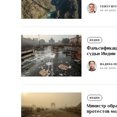
ТИМУР МУР
06.08.2026
ИНДИЯ
Фальсификаци
судьи Индии 
МАДИНА Л
04.08.2026
ИНДИЯ
Министр обра
протестов м