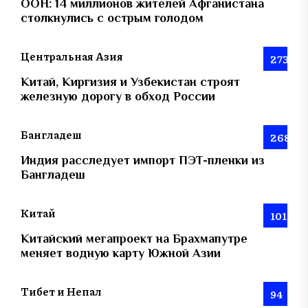
ООН: 14 миллионов жителей Афганистана
столкнулись с острым голодом
Центральная Азия
273
Китай, Киргизия и Узбекистан строят
железную дорогу в обход России
Бангладеш
268
Индия расследует импорт ПЭТ-пленки из
Бангладеш
Китай
101
Китайский мегапроект на Брахмапутре
меняет водную карту Южной Азии
Тибет и Непал
94