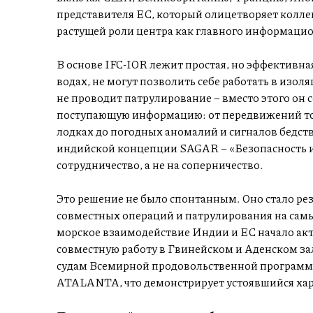
представителя ЕС, который олицетворяет коллек
растущей роли центра как главного информацио
В основе IFC-IOR лежит простая, но эффективная
водах, не могут позволить себе работать в изо
не проводит патрулирование – вместо этого он 
поступающую информацию: от передвижений то
лодках до погодных аномалий и сигналов бедств
индийской концепции SAGAR – «Безопасность и ро
сотрудничество, а не на соперничество.
Это решение не было спонтанным. Оно стало ре
совместных операций и патрулирования на сам
морское взаимодействие Индии и ЕС начало акт
совместную работу в Гвинейском и Аденском з
судам Всемирной продовольственной программ
ATALANTA, что демонстрирует устоявшийся хар