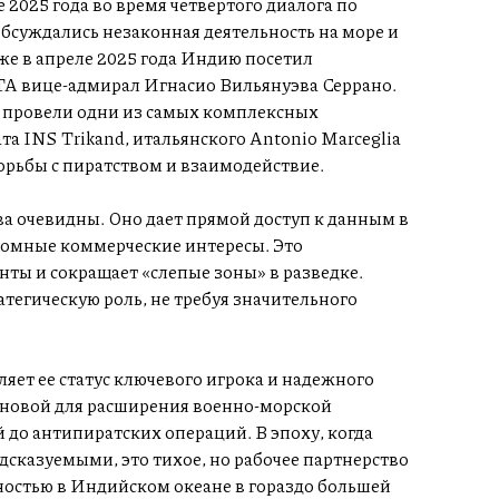
 2025 года во время четвертого диалога по
бсуждались незаконная деятельность на море и
же в апреле 2025 года Индию посетил
вице-адмирал Игнасио Вильянуэва Серрано.
 провели одни из самых комплексных
а INS Trikand, итальянского Antonio Marceglia
борьбы с пиратством и взаимодействие.
а очевидны. Оно дает прямой доступ к данным в
огромные коммерческие интересы. Это
ты и сокращает «слепые зоны» в разведке.
атегическую роль, не требуя значительного
яет ее статус ключевого игрока и надежного
основой для расширения военно-морской
до антипиратских операций. В эпоху, когда
дсказуемыми, это тихое, но рабочее партнерство
остью в Индийском океане в гораздо большей