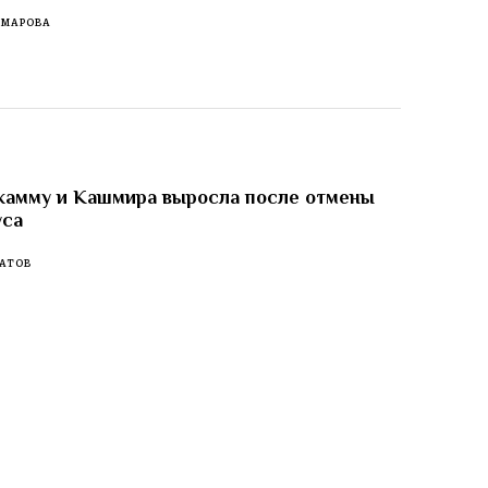
ОМАРОВА
жамму и Кашмира выросла после отмены
уса
АТОВ