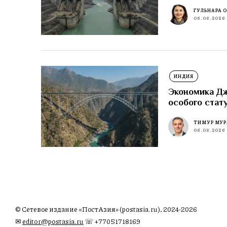
ГУЛЬНАРА 
06.08.2026
ИНДИЯ
Экономика Д
особого стат
ТИМУР МУР
06.08.2026
© Сетевое издание «ПостАзия» (postasia.ru), 2024-2026
✉︎
editor@postasia.ru
☏ +77051718169