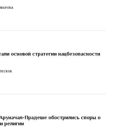
ОМАРОВА
тали основой стратегии нацбезопасности
ПЕСКОВ
 Аруначал-Прадеше обострились споры о
 и религии