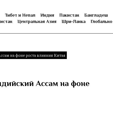
Тибет и Непал
Индия
Пакистан
Бангладеш
истан
Центральная Азия
Шри-Ланка
Глобально
ссам на фоне роста влияния Китая
ндийский Ассам на фоне