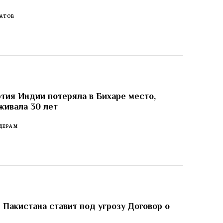
АТОВ
тия Индии потеряла в Бихаре место,
живала 30 лет
ДЕРАМ
 Пакистана ставит под угрозу Договор о