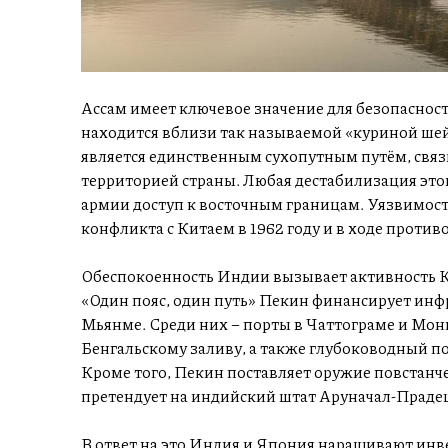
Ассам имеет ключевое значение для безопаснос
находится вблизи так называемой «куриной шей
является единственным сухопутным путём, свя
территорией страны. Любая дестабилизация это
армии доступ к восточным границам. Уязвимост
конфликта с Китаем в 1962 году и в ходе противо
Обеспокоенность Индии вызывает активность Ки
«Один пояс, один путь» Пекин финансирует инф
Мьянме. Среди них – порты в Чаттограме и Мон
Бенгальскому заливу, а также глубоководный п
Кроме того, Пекин поставляет оружие повстанч
претендует на индийский штат Аруначал-Прад
В ответ на это Индия и Япония наращивают инв