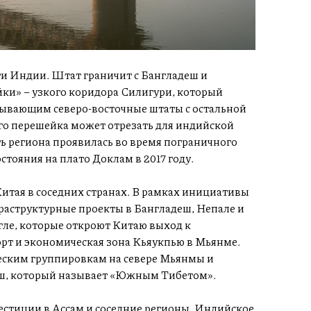
ти Индии. Штат граничит с Бангладеш и
ки» – узкого коридора Силигури, который
зывающим северо-восточные штаты с остальной
го перешейка может отрезать для индийской
ь региона проявилась во время пограничного
стояния на плато Доклам в 2017 году.
тая в соседних странах. В рамках инициативы
раструктурные проекты в Бангладеш, Непале и
гле, которые откроют Китаю выход к
орт и экономическая зона Кьяукпью в Мьянме.
еским группировкам на севере Мьянмы и
еш, который называет «Южным Тибетом».
естиции в Ассам и соседние регионы. Индийское