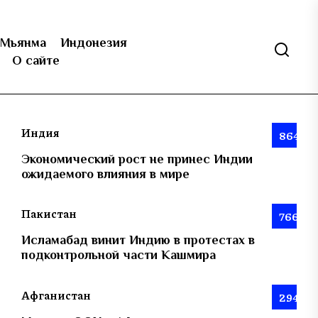
Мьянма
Индонезия
О сайте
Индия
864
Экономический рост не принес Индии
ожидаемого влияния в мире
Пакистан
766
Исламабад винит Индию в протестах в
подконтрольной части Кашмира
Афганистан
294