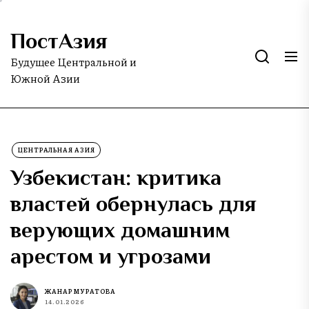
Skip
to
ПостАзия
the
content
Будущее Центральной и
Южной Азии
ЦЕНТРАЛЬНАЯ АЗИЯ
Узбекистан: критика
властей обернулась для
верующих домашним
арестом и угрозами
ЖАНАР МУРАТОВА
14.01.2026