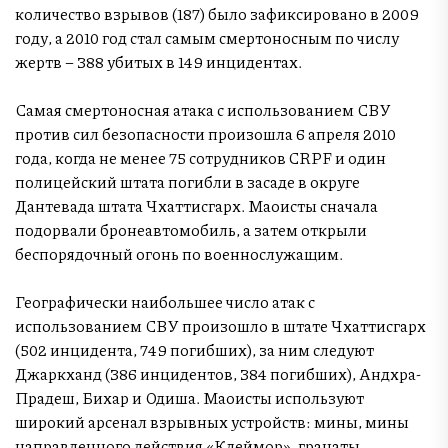
количество взрывов (187) было зафиксировано в 2009
году, а 2010 год стал самым смертоносным по числу
жертв – 388 убитых в 149 инцидентах.
Самая смертоносная атака с использованием СВУ
против сил безопасности произошла 6 апреля 2010
года, когда не менее 75 сотрудников CRPF и один
полицейский штата погибли в засаде в округе
Дантевада штата Чхаттисгарх. Маоисты сначала
подорвали бронеавтомобиль, а затем открыли
беспорядочный огонь по военнослужащим.
Географически наибольшее число атак с
использованием СВУ произошло в штате Чхаттисгарх
(502 инцидента, 749 погибших), за ним следуют
Джаркханд (386 инцидентов, 384 погибших), Андхра-
Прадеш, Бихар и Одиша. Маоисты используют
широкий арсенал взрывных устройств: мины, мины
направленного действия «Клеймор», гранаты,