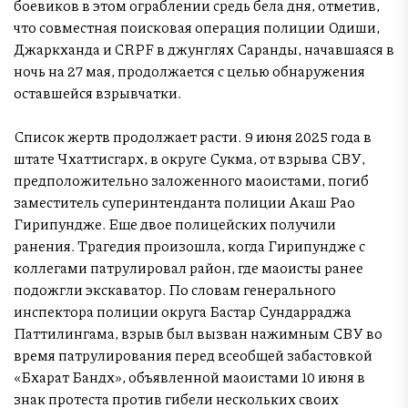
боевиков в этом ограблении средь бела дня, отметив,
что совместная поисковая операция полиции Одиши,
Джаркханда и CRPF в джунглях Саранды, начавшаяся в
ночь на 27 мая, продолжается с целью обнаружения
оставшейся взрывчатки.
Список жертв продолжает расти. 9 июня 2025 года в
штате Чхаттисгарх, в округе Сукма, от взрыва СВУ,
предположительно заложенного маоистами, погиб
заместитель суперинтенданта полиции Акаш Рао
Гирипундже. Еще двое полицейских получили
ранения. Трагедия произошла, когда Гирипундже с
коллегами патрулировал район, где маоисты ранее
подожгли экскаватор. По словам генерального
инспектора полиции округа Бастар Сундарраджа
Паттилингама, взрыв был вызван нажимным СВУ во
время патрулирования перед всеобщей забастовкой
«Бхарат Бандх», объявленной маоистами 10 июня в
знак протеста против гибели нескольких своих