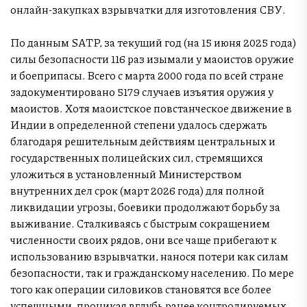
онлайн-закупках взрывчатки для изготовления СВУ.
По данным SATP, за текущий год (на 15 июня 2025 года)
силы безопасности 116 раз изымали у маоистов оружие
и боеприпасы. Всего с марта 2000 года по всей стране
задокументировано 5179 случаев изъятия оружия у
маоистов. Хотя маоистское повстанческое движение в
Индии в определенной степени удалось сдержать
благодаря решительным действиям центральных и
государственных полицейских сил, стремящихся
уложиться в установленный Министерством
внутренних дел срок (март 2026 года) для полной
ликвидации угрозы, боевики продолжают борьбу за
выживание. Сталкиваясь с быстрым сокращением
численности своих рядов, они все чаще прибегают к
использованию взрывчатки, нанося потери как силам
безопасности, так и гражданскому населению. По мере
того как операции силовиков становятся все более
успешными, проникая вглубь ранее контролируемых