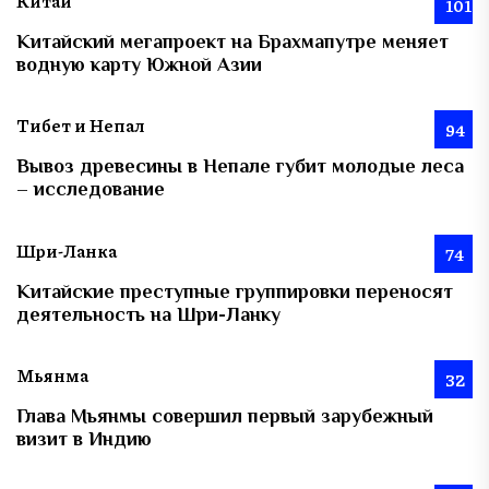
Китай
101
Китайский мегапроект на Брахмапутре меняет
водную карту Южной Азии
Тибет и Непал
94
Вывоз древесины в Непале губит молодые леса
– исследование
Шри-Ланка
74
Китайские преступные группировки переносят
деятельность на Шри-Ланку
Мьянма
32
Глава Мьянмы совершил первый зарубежный
визит в Индию