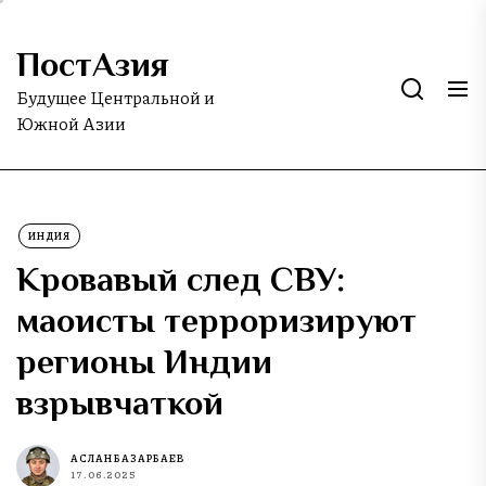
Skip
to
ПостАзия
the
content
Будущее Центральной и
Южной Азии
ИНДИЯ
Кровавый след СВУ:
маоисты терроризируют
регионы Индии
взрывчаткой
АСЛАН БАЗАРБАЕВ
17.06.2025