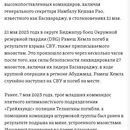
высокопоставленных командиров, включая
генерального секретаря Намбалу Кешава Рао,
известного как Басавараджу, в столкновениях 21 мая.
21 мая 2025 года в округе Биджапур боец Окружной
резервной гвардии (DRG) Рамеш Хемла погиб в
результате взрыва СВУ, также приписываемого
маоистам. Это произошло всего через несколько часов
после того, как силы безопасности ликвидировали 27
маоистов, включая их лидера Басавараджу, в ходе
крупной операции в регионе Абуджмад. Рамеш Хемла
случайно наступил на СВУ и погиб на месте.
Ранее, 7 мая 2025 года, трое младших коммандос
элитного антимаоистского подразделения
«Грейхаундс» полиции Теланганы погибли, а
помощник командира штурмовой группы был ранен в
результате подрыва на мине, устроенного маоистами.
Инцидент произошел во время планового