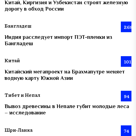
Китай, Киргизия и Узбекистан строят железную
дорогу в обход России
Бангладеш
268
Индия расследует импорт ПЭТ-пленки из
Бангладеш
Китай
101
Китайский мегапроект на Брахмапутре меняет
водную карту Южной Азии
Тибет и Непал
94
Вывоз древесины в Непале губит молодые леса
– исследование
Шри-Ланка
74