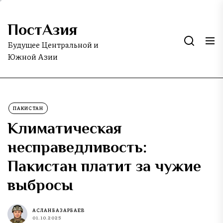
Skip
to
ПостАзия
the
content
Будущее Центральной и
Южной Азии
ПАКИСТАН
Климатическая
несправедливость:
Пакистан платит за чужие
выбросы
АСЛАН БАЗАРБАЕВ
01.10.2025