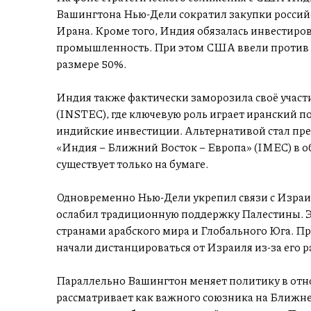
Вашингтона Нью-Дели сократил закупки российс
Ирана. Кроме того, Индия обязалась инвестиро
промышленность. При этом США ввели против 
размере 50%.
Индия также фактически заморозила своё участ
(INSTEC), где ключевую роль играет иранский п
индийские инвестиции. Альтернативой стал п
«Индия – Ближний Восток – Европа» (IMEC) в об
существует только на бумаге.
Одновременно Нью-Дели укрепил связи с Израил
ослабил традиционную поддержку Палестины. 
странами арабского мира и Глобального Юга. П
начали дистанцироваться от Израиля из-за его
Параллельно Вашингтон меняет политику в отн
рассматривает как важного союзника на Ближн