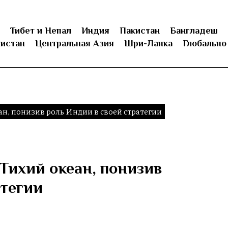
Тибет и Непал
Индия
Пакистан
Бангладеш
истан
Центральная Азия
Шри-Ланка
Глобально
н, понизив роль Индии в своей стратегии
Тихий океан, понизив
атегии