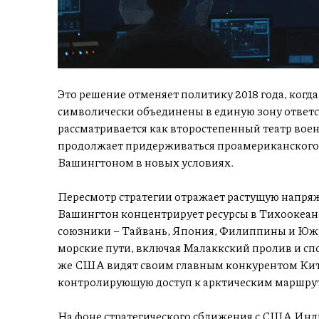
Это решение отменяет политику 2018 года, ког
символически объединены в единую зону ответ
рассматривается как второстепенный театр вое
продолжает придерживаться проамериканского ку
Вашингтоном в новых условиях.
Пересмотр стратегии отражает растущую напря
Вашингтон концентрирует ресурсы в Тихоокеанс
союзники – Тайвань, Япония, Филиппины и Юж
морские пути, включая Малаккский пролив и с
же США видят своим главным конкурентом Китай
контролирующую доступ к арктическим маршру
На фоне стратегического сближения с США Инди