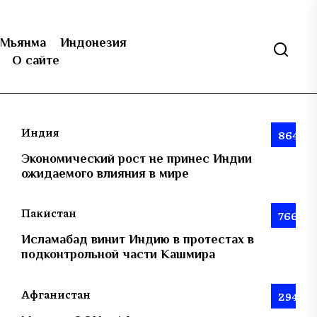
Мьянма
Индонезия
О сайте
Индия
864
Экономический рост не принес Индии
ожидаемого влияния в мире
Пакистан
766
Исламабад винит Индию в протестах в
подконтрольной части Кашмира
Афганистан
294