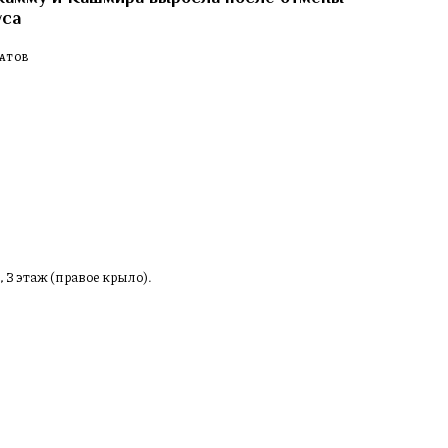
уса
АТОВ
, 3 этаж (правое крыло).