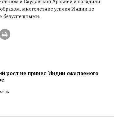
станом и Саудовской Аравией и наладили
 образом, многолетние усилия Индии по
ь безуспешными.
й рост не принес Индии ожидаемого
ре
АТОВ