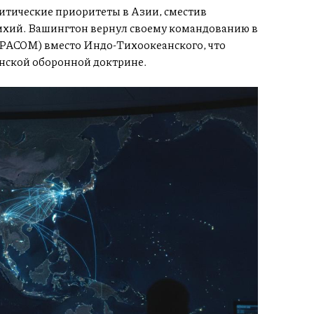
тические приоритеты в Азии, сместив
Тихий. Вашингтон вернул своему командованию в
SPACOM) вместо Индо-Тихоокеанского, что
нской оборонной доктрине.