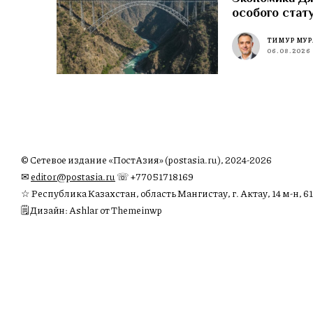
особого стат
ТИМУР МУР
06.08.2026
© Сетевое издание «ПостАзия» (postasia.ru), 2024-2026
✉︎
editor@postasia.ru
☏ +77051718169
☆ Республика Казахстан, область Мангистау, г. Актау, 14 м-н, 61
🗒 Дизайн: Ashlar от Themeinwp