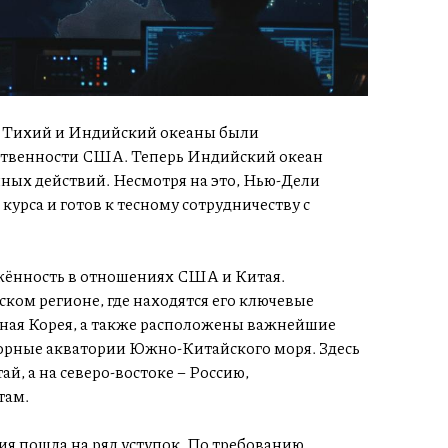
да Тихий и Индийский океаны были
ственности США. Теперь Индийский океан
нных действий. Несмотря на это, Нью-Дели
рса и готов к тесному сотрудничеству с
жённость в отношениях США и Китая.
ком регионе, где находятся его ключевые
ная Корея, а также расположены важнейшие
порные акватории Южно-Китайского моря. Здесь
, а на северо-востоке – Россию,
там.
я пошла на ряд уступок. По требованию