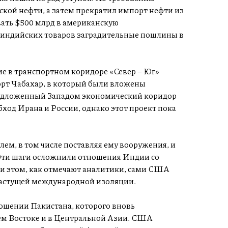
кой нефти, а затем прекратил импорт нефти из
вать $500 млрд в американскую
индийских товаров заградительные пошлины в
ие в транспортном коридоре «Север – Юг»
орт Чабахар, в который были вложены
редложенный Западом экономический коридор
ход Ирана и России, однако этот проект пока
ем, в том числе поставляя ему вооружения, и
Эти шаги осложнили отношения Индии со
ри этом, как отмечают аналитики, сами США
 растущей международной изоляции.
ошении Пакистана, которого вновь
ем Востоке и в Центральной Азии. США