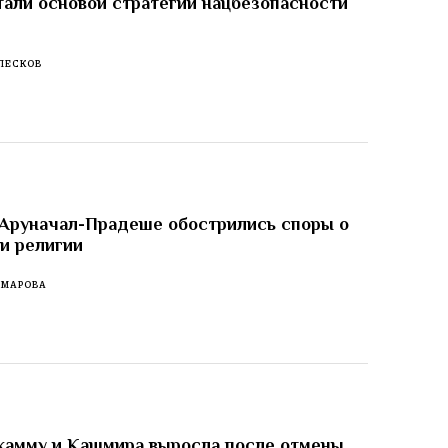
тали основой стратегии нацбезопасности
ПЕСКОВ
 Аруначал-Прадеше обострились споры о
 и религии
ОМАРОВА
жамму и Кашмира выросла после отмены