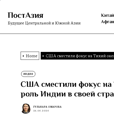
Skip
to
ПостАзия
the
Китай
content
Афган
Будущее Центральной и Южной Азии
Home
США сместили фокус на Тихий океа
ИНДИЯ
США сместили фокус на 
роль Индии в своей стр
ГУЛЬНАРА ОМАРОВА
24.06.2026