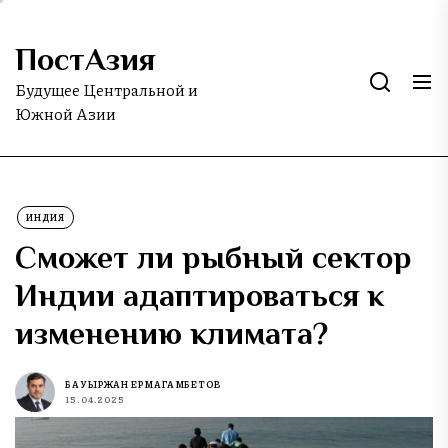
Skip
to
ПостАзия
the
content
Будущее Центральной и
Южной Азии
ИНДИЯ
Сможет ли рыбный сектор
Индии адаптироваться к
изменению климата?
БАУЫРЖАН ЕРМАГАМБЕТОВ
15.04.2025