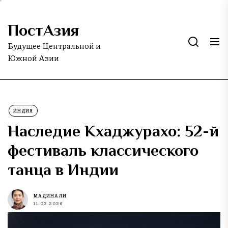
Skip
to
ПостАзия
the
content
Будущее Центральной и
Южной Азии
ИНДИЯ
Наследие Кхаджурахо: 52-й
фестиваль классического
танца в Индии
МАДИНА ЛИ
11.03.2026