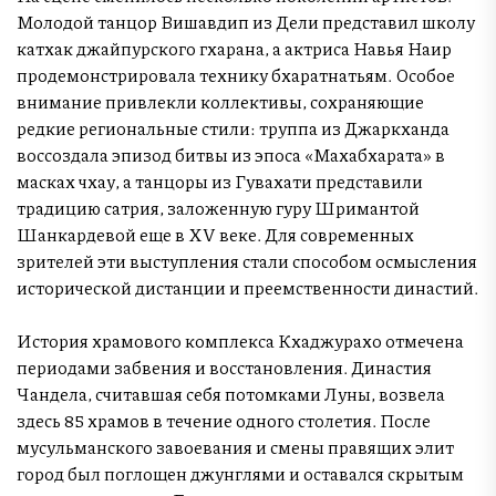
Молодой танцор Вишавдип из Дели представил школу
катхак джайпурского гхарана, а актриса Навья Наир
продемонстрировала технику бхаратнатьям. Особое
внимание привлекли коллективы, сохраняющие
редкие региональные стили: труппа из Джаркханда
воссоздала эпизод битвы из эпоса «Махабхарата» в
масках чхау, а танцоры из Гувахати представили
традицию сатрия, заложенную гуру Шримантой
Шанкардевой еще в XV веке. Для современных
зрителей эти выступления стали способом осмысления
исторической дистанции и преемственности династий.
История храмового комплекса Кхаджурахо отмечена
периодами забвения и восстановления. Династия
Чандела, считавшая себя потомками Луны, возвела
здесь 85 храмов в течение одного столетия. После
мусульманского завоевания и смены правящих элит
город был поглощен джунглями и оставался скрытым