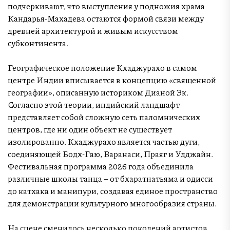
подчеркивают, что выступления у подножия храма
Кандарья-Махадева остаются формой связи между
древней архитектурой и живым искусством
субконтинента.
Географическое положение Кхаджурахо в самом
центре Индии вписывается в концепцию «священной
географии», описанную историком Дианой Эк.
Согласно этой теории, индийский ландшафт
представляет собой сложную сеть паломнических
центров, где ни один объект не существует
изолированно. Кхаджурахо является частью дуги,
соединяющей Бодх-Гаю, Варанаси, Праяг и Удджайн.
Фестивальная программа 2026 года объединила
различные школы танца – от бхаратнатьяма и одисси
до катхака и манипури, создавая единое пространство
для демонстрации культурного многообразия страны.
На сцене сменилось несколько поколений артистов.