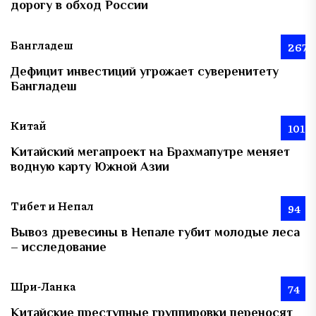
дорогу в обход России
Бангладеш
267
Дефицит инвестиций угрожает суверенитету
Бангладеш
Китай
101
Китайский мегапроект на Брахмапутре меняет
водную карту Южной Азии
Тибет и Непал
94
Вывоз древесины в Непале губит молодые леса
– исследование
Шри-Ланка
74
Китайские преступные группировки переносят