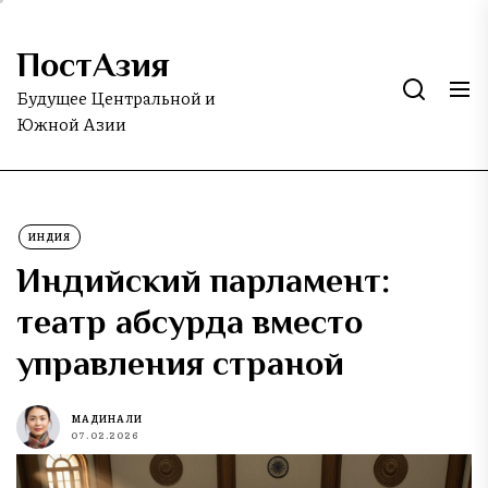
Skip
to
ПостАзия
the
content
Будущее Центральной и
Южной Азии
ИНДИЯ
Индийский парламент:
театр абсурда вместо
управления страной
МАДИНА ЛИ
07.02.2026