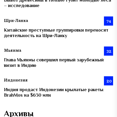
Вывоз древесины в Непале губит молодые леса
– исследование
Шри-Ланка
74
Китайские преступные группировки переносят
деятельность на Шри-Ланку
Мьянма
32
Глава Мьянмы совершил первый зарубежный
визит в Индию
Индонезия
20
Индия продаст Индонезии крылатые ракеты
BrahMos на $630 млн
Архивы