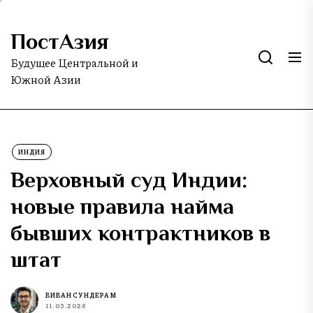
Skip
to
ПостАзия
the
content
Будущее Центральной и
Южной Азии
ИНДИЯ
Верховный суд Индии:
новые правила найма
бывших контрактников в
штат
ВИВАН СУНДЕРАМ
11.03.2026