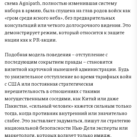
схема Agnipath, полностью изменившая систему
набора в армию, была спущена на глав родов войск как
«гром среди ясного неба», без предварительных
консультаций или четкого долгосрочного видения. Это
демонстрирует режим, который относится к защите
нации как к PR-акции.
Подобная модель поведения – отступление с
последующим сокрытием правды – становится
визитной карточкой нынешней администрации. Будь
то унизительное отступление во время тарифных войн
с США или постоянная стратегическая
нерешительность в отношениях с такими
могущественными соседями, как Китай или даже
Пакистан, «сильный человек» кажется сильным только
тогда, когда противник внутренний или значительно
слабее. Это заставляет задуматься, пишут ли стратегию
национальной безопасности Нью-Дели эксперты или
маркетологи, которых волнует только имидж.