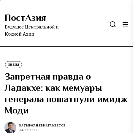
Skip
to
ПостАзия
the
content
Будущее Центральной и
Южной Азии
ИНДИЯ
Запретная правда о
Ладакхе: как мемуары
генерала пошатнули имидж
Моди
БАУЫРЖАН ЕРМАГАМБЕТОВ
04.02.2026