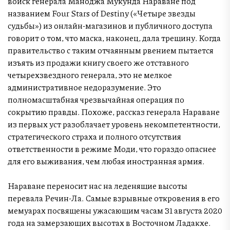
войск генерала Маноджа Мукунда Нараване под
названием Four Stars of Destiny («Четыре звезды
судьбы») из онлайн-магазинов и публичного доступа
говорит о том, что маска, наконец, дала трещину. Когда
правительство с таким отчаянным рвением пытается
изъять из продажи книгу своего же отставного
четырехзвездного генерала, это не мелкое
административное недоразумение. Это
полномасштабная чрезвычайная операция по
сокрытию правды. Похоже, рассказ генерала Нараване
из первых уст разоблачает уровень некомпетентности,
стратегического страха и полного отсутствия
ответственности в режиме Моди, что гораздо опаснее
для его выживания, чем любая иностранная армия.
Нараване переносит нас на леденящие высоты
перевала Речин-Ла. Самые взрывные откровения в его
мемуарах посвящены ужасающим часам 31 августа 2020
года на замерзающих высотах в Восточном Ладакхе.