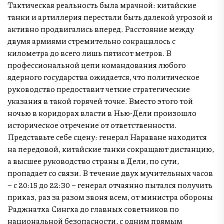
Тактическая реальность была мрачной: китайские
танки и артиллерия перестали быть далекой угрозой и
активно продвигались вперед. Расстояние между
двумя армиями стремительно сокращалось с
километра до всего лишь пятисот метров. В
профессиональной цепи командования любого
ядерного государства ожидается, что политическое
руководство предоставит четкие стратегические
указания в такой горячей точке. Вместо этого той
ночью в коридорах власти в Нью-Дели произошло
историческое отречение от ответственности.
Представьте себе сцену: генерал Нараване находится
на передовой, китайские танки сокращают дистанцию,
а высшее руководство страны в Дели, по сути,
пропадает со связи. В течение двух мучительных часов
– с 20:15 до 22:30 – генерал отчаянно пытался получить
приказ, раз за разом звоня всем, от министра обороны
Раджнатха Сингха до главных советников по
национальной безопасности, с одним прямым