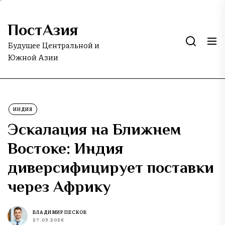
Skip
to
ПостАзия
the
content
Будущее Центральной и
Южной Азии
ИНДИЯ
Эскалация на Ближнем
Востоке: Индия
диверсифицирует поставки
через Африку
ВЛАДИМИР ПЕСКОВ
27.03.2026