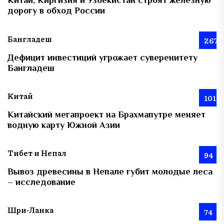
Китай, Киргизия и Узбекистан строят железную
дорогу в обход России
Бангладеш
267
Дефицит инвестиций угрожает суверенитету
Бангладеш
Китай
101
Китайский мегапроект на Брахмапутре меняет
водную карту Южной Азии
Тибет и Непал
94
Вывоз древесины в Непале губит молодые леса
– исследование
Шри-Ланка
74